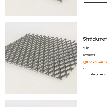
Sträckmet
Vikt
Kvalitet
Klicka här f
Visa prod