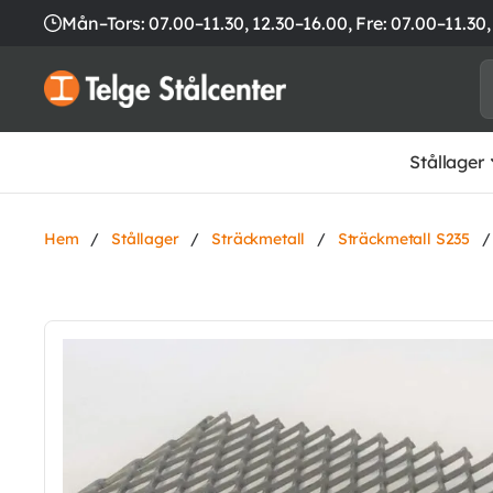
Mån–Tors: 07.00–11.30, 12.30–16.00,
Fre: 07.00–11.30,
Stållager
Hem
/
Stållager
/
Sträckmetall
/
Sträckmetall S235
/