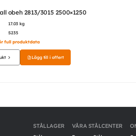
all obeh 2813/3015 2500×1250
17.03 kg
S235
ör full produktdata
ukt
Lägg till i offert
STÅLLAGER
VÅRA STÅLCENTER
O