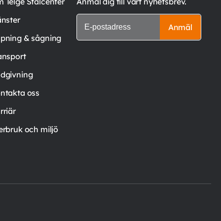
 Telge Stålcenter
Anmäl dig till vårt nyhetsbrev.
änster
Anmäl
pning & sågning
ansport
dgivning
ntakta oss
rriär
erbruk och miljö