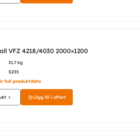
all VFZ 4218/4030 2000×1200
31.7 kg
S235
ör full produktdata
ukt
Lägg till i offert