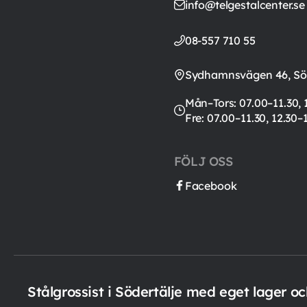
info@telgestalcenter.se
08-557 710 55
Sydhamnsvägen 46, Söd
Mån–Tors: 07.00–11.30, 
Fre: 07.00–11.30, 12.30–
FÖLJ OSS
Facebook
Stålgrossist i Södertälje med eget lager o