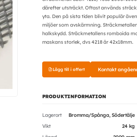
därefter utsträckt. Oftast används sträck
yta. Den på sista tiden blivit populär äve
miljöer som avskärmning. Sträckmetallen 
halkskydd. Sträckmetallens romboida mas
maskans storlek, dvs 4218 är 42x18mm.
Kontakt angåen
Lägg till i offert
PRODUKTINFORMATION
Lagerort
Bromma/Spånga, Södertälje
Vikt
24 kg
Längd
2000 mm