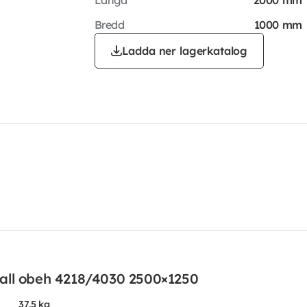
Bredd
1000 mm
Ladda ner lagerkatalog
all obeh 4218/4030 2500×1250
37.5 kg