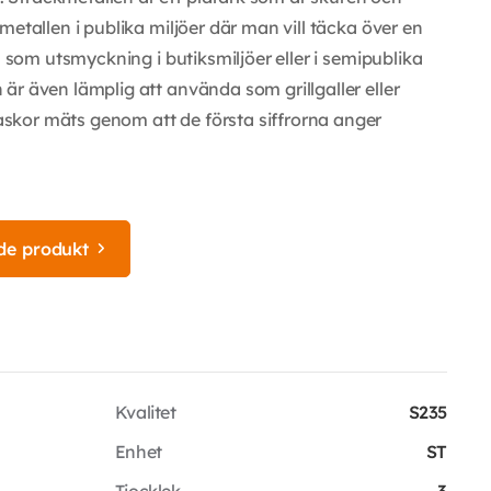
metallen i publika miljöer där man vill täcka över en
n som utsmyckning i butiksmiljöer eller i semipublika
är även lämplig att använda som grillgaller eller
kor mäts genom att de första siffrorna anger
de produkt
Kvalitet
S235
Enhet
ST
Tjocklek
3