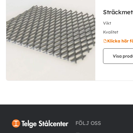
Sträckmet
Vikt
Kvalitet
Klicka här f
Visa prod
FÖLJ OSS