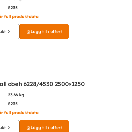
S235
ör full produktdata
ukt
Lägg till i offert
all obeh 6228/4530 2500×1250
23.66 kg
S235
ör full produktdata
ukt
Lägg till i offert