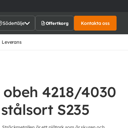
Södertälje
Kontakta oss
Offertkorg
Leverans
l obeh 4218/4030
stålsort S235
Sträckmetallen är ett plåtark som är skuren och