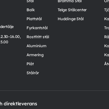
Stål
Bromma Stål
Om
Balk
Telge Stålcenter
Tj
Plattstål
Huddinge Stål
Ka
ertälje
Fyrkantstål
Tr
12.30–16.00,
Rostfritt stål
Rå
15.00
Aluminium
Ko
Armering
Ka
Plåt
Åt
Stålrör
ch direktleverans