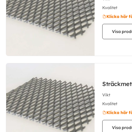
Kvalitet
Klicka här f
Visa prod
Sträckmet
Vikt
Kvalitet
Klicka här f
Visa prod