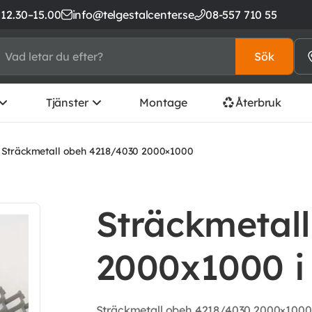
 12.30–15.00
info@telgestalcenter.se
08-557 710 55
Sök
Tjänster
Montage
Återbruk
 Sträckmetall obeh 4218/4030 2000×1000
Sträckmetal
2000x1000 i 
Sträckmetall obeh 4218/4030 2000×1000. 