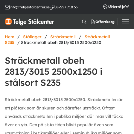
Södertälje
info@telgestalcenter.se
08-557 710 55
Offertkorg
Hem
/
Stållager
/
Sträckmetall
/
Sträckmetall
S235
/ Sträckmetall obeh 2813/3015 2500×1250
Sträckmetall obeh
2813/3015 2500x1250 i
stålsort S235
Sträckmetall obeh 2813/3015 2500×1250. Sträckmetallen är
ett plåtark som är skuren och därefter utsträckt. Oftast
används sträckmetallen i publika miljöer där man vill täcka
över en yta. Den på sista tiden blivit populär även som
utsmyckning i butiksmiljöer eller i semipublika miljöer som