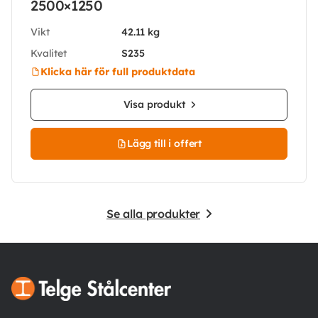
2500×1250
Vikt
42.11 kg
Kvalitet
S235
Klicka här för full produktdata
Visa produkt
Lägg till i offert
Se alla produkter