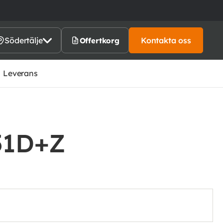
Södertälje
Kontakta oss
Offertkorg
Leverans
51D+Z