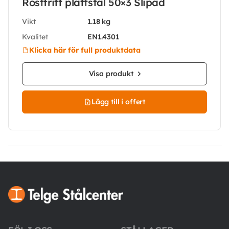
Rostfritt plattstål 50×3 Slipad
Vikt
1.18 kg
Kvalitet
EN1.4301
Klicka här för full produktdata
Visa produkt
Lägg till i offert