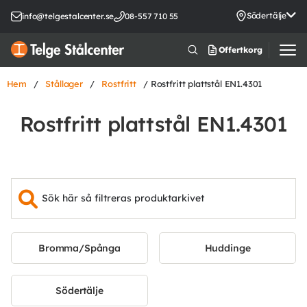
Södertälje
info@telgestalcenter.se
08-557 710 55
Offertkorg
Hem
/
Stållager
/
Rostfritt
/ Rostfritt plattstål EN1.4301
Rostfritt plattstål EN1.4301
Bromma/Spånga
Huddinge
Södertälje