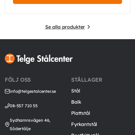
Se alla produkter
FÖLJ OSS
STÅLLAGER
Stål
info@telgestalcenter.se
Balk
08-557 710 55
Plattstål
Sydhamnsvägen 46,
Fyrkantstål
Södertälje