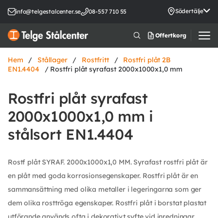
Södertälje
info@telgestalcenter.se
08-557 710 55
Offertkorg
Hem
/
Stållager
/
Rostfritt
/
Rostfri plåt 2B
EN1.4404
/ Rostfri plåt syrafast 2000x1000x1,0 mm
Rostfri plåt syrafast
2000x1000x1,0 mm i
stålsort EN1.4404
Rostf plåt SYRAF. 2000x1000x1,0 MM. Syrafast rostfri plåt är
en plåt med goda korrosionsegenskaper. Rostfri plåt är en
sammansättning med olika metaller i legeringarna som ger
dem olika rosttröga egenskaper. Rostfri plåt i borstat plastat
utförande används ofta i dekorativt syfte vid inredningar