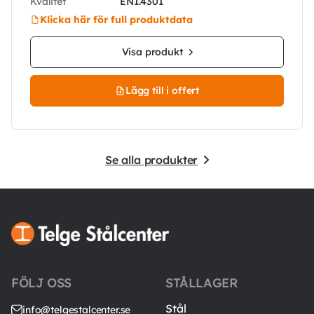
Kvalitet
EN1.4301
Klicka här för full produktdata
Visa produkt
Lägg till i offert
Se alla produkter
FÖLJ OSS
STÅLLAGER
Stål
info@telgestalcenter.se