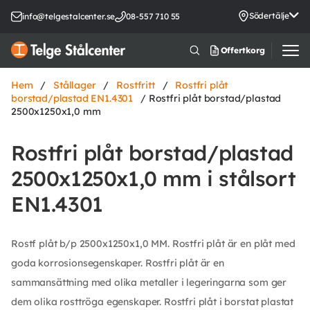
Södertälje
info@telgestalcenter.se
08-557 710 55
Offertkorg
Hem
/
Stållager
/
Rostfritt
/
Rostfri plåt
borstad/plastad EN1.4301
/ Rostfri plåt borstad/plastad
2500x1250x1,0 mm
Rostfri plåt borstad/plastad
2500x1250x1,0 mm i stålsort
EN1.4301
Rostf plåt b/p 2500x1250x1,0 MM. Rostfri plåt är en plåt med
goda korrosionsegenskaper. Rostfri plåt är en
sammansättning med olika metaller i legeringarna som ger
dem olika rosttröga egenskaper. Rostfri plåt i borstat plastat