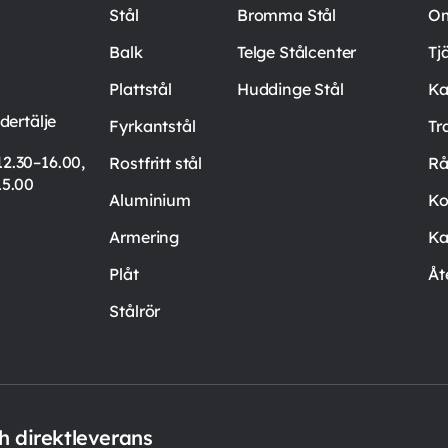
Stål
Bromma Stål
Om
Balk
Telge Stålcenter
Tj
Plattstål
Huddinge Stål
Ka
ertälje
Fyrkantstål
Tr
12.30–16.00,
Rostfritt stål
Rå
15.00
Aluminium
Ko
Armering
Ka
Plåt
Åt
Stålrör
ch direktleverans