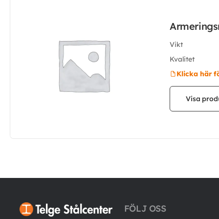
Armerings
Vikt
Kvalitet
Klicka här f
Visa prod
FÖLJ OSS