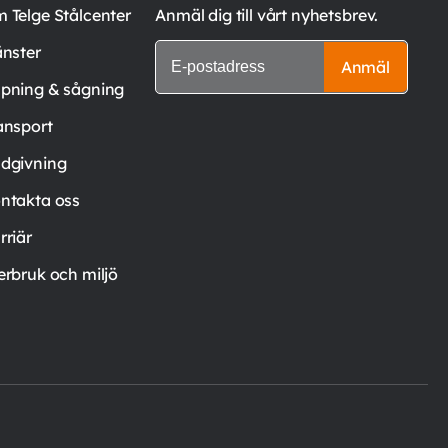
 Telge Stålcenter
Anmäl dig till vårt nyhetsbrev.
änster
Anmäl
pning & sågning
ansport
dgivning
ntakta oss
rriär
erbruk och miljö