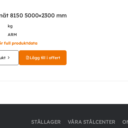
nät 8150 5000×2300 mm
kg
ARM
ör full produktdata
ukt
Lägg till i offert
STÅLLAGER
VÅRA STÅLCENTER
O