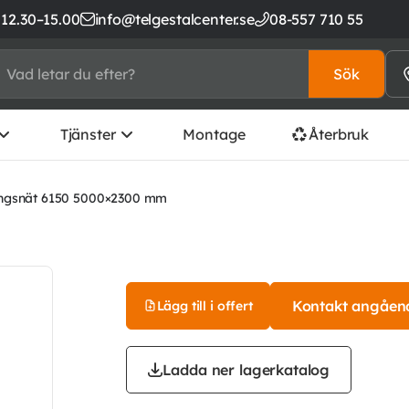
 12.30–15.00
info@telgestalcenter.se
08-557 710 55
Sök
Tjänster
Montage
Återbruk
ngsnät 6150 5000×2300 mm
Kontakt angåen
Lägg till i offert
Ladda ner lagerkatalog