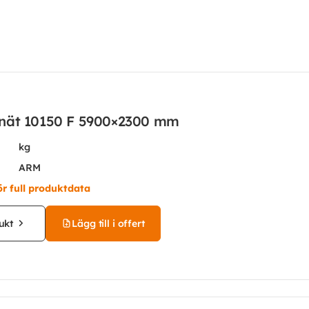
nät 10150 F 5900×2300 mm
kg
ARM
ör full produktdata
ukt
Lägg till i offert