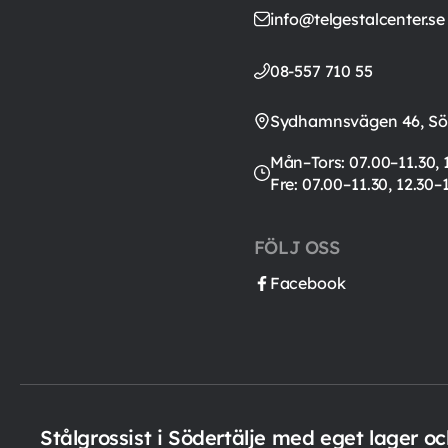
info@telgestalcenter.se
08-557 710 55
Sydhamnsvägen 46, Söd
Mån–Tors: 07.00–11.30, 
Fre: 07.00–11.30, 12.30–
FÖLJ OSS
Facebook
Stålgrossist i Södertälje med eget lager o