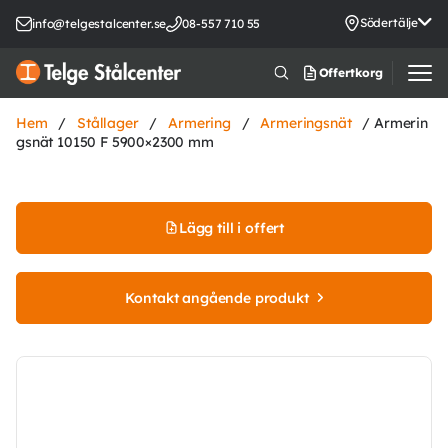
Södertälje
info@telgestalcenter.se
08-557 710 55
Offertkorg
Hem
/
Stållager
/
Armering
/
Armeringsnät
/ Armerin
gsnät 10150 F 5900×2300 mm
Lägg till i offert
Kontakt angående produkt