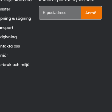
änster
Anmäl
pning & sågning
ansport
dgivning
ntakta oss
rriär
erbruk och miljö