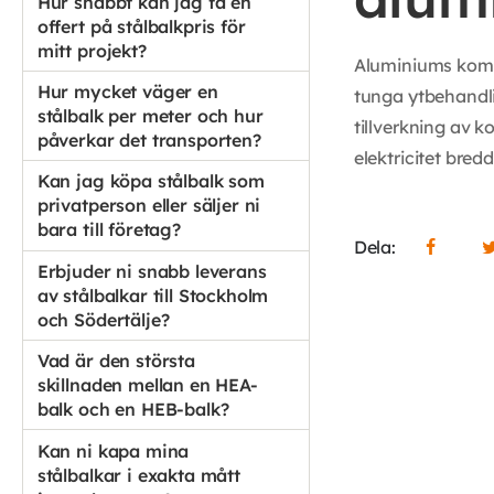
Hur snabbt kan jag få en
offert på stålbalkpris för
mitt projekt?
Aluminiums kombi
Hur mycket väger en
tunga ytbehandlin
stålbalk per meter och hur
tillverkning av
påverkar det transporten?
elektricitet bre
Kan jag köpa stålbalk som
privatperson eller säljer ni
bara till företag?
Dela:
Erbjuder ni snabb leverans
av stålbalkar till Stockholm
och Södertälje?
Vad är den största
skillnaden mellan en HEA-
balk och en HEB-balk?
Kan ni kapa mina
stålbalkar i exakta mått