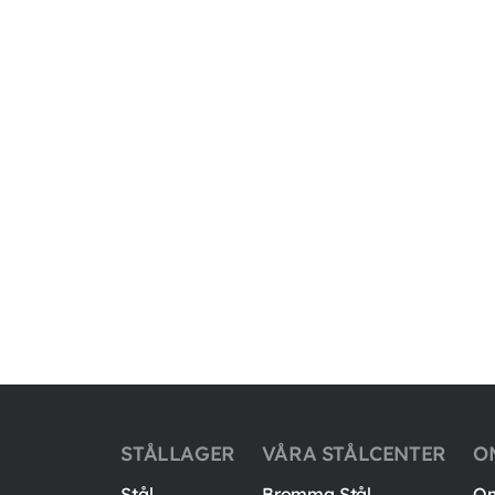
STÅLLAGER
VÅRA STÅLCENTER
O
Stål
Bromma Stål
Om