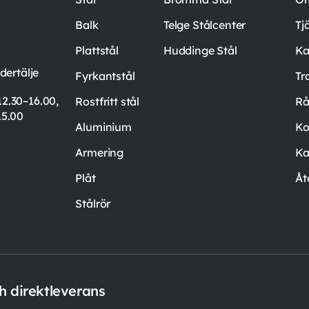
Balk
Telge Stålcenter
Tj
Plattstål
Huddinge Stål
Ka
ertälje
Fyrkantstål
Tr
12.30–16.00,
Rostfritt stål
Rå
15.00
Aluminium
Ko
Armering
Ka
Plåt
Åt
Stålrör
ch direktleverans