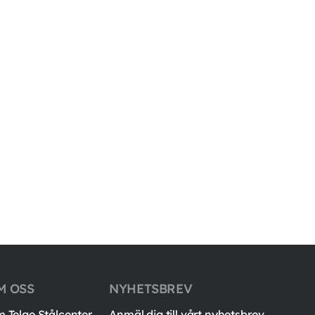
M OSS
NYHETSBREV
 Telge Stålcenter
Anmäl dig till vårt nyhetsbrev.