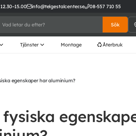
 12.30–15.00
info@telgestalcenter.se
08-557 710 55
Sök
Tjänster
Montage
Återbruk
ysiska egenskaper har aluminium?
 fysiska egenskap
inium?