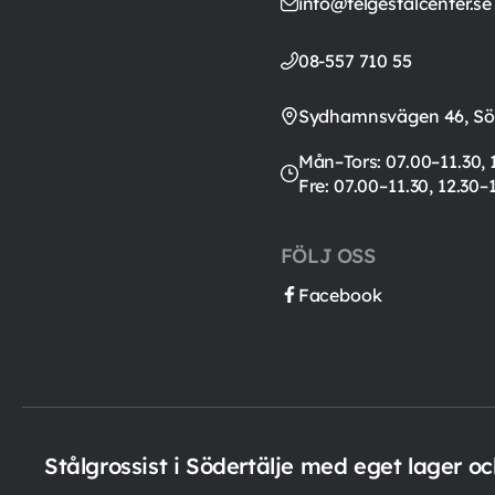
info@telgestalcenter.se
08-557 710 55
Sydhamnsvägen 46, Söd
Mån–Tors: 07.00–11.30, 
Fre: 07.00–11.30, 12.30–
FÖLJ OSS
Facebook
Stålgrossist i Södertälje med eget lager o