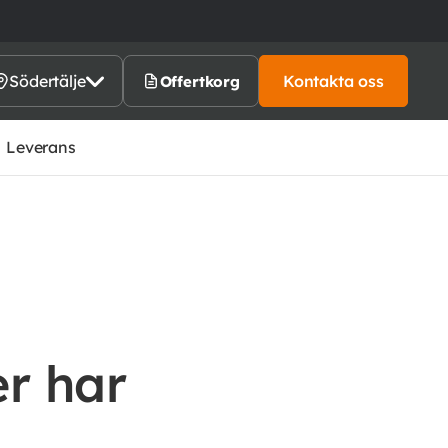
Södertälje
Kontakta oss
Offertkorg
Leverans
er har