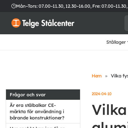
Mån–Tors: 07.00–11.30, 12.30–16.00,
Fre: 07.00–11.30,
Stållager
Hem
»
Vilka f
2024-04-10
Frågor och svar
Vilka
Är era stålbalkar CE-
märkta för användning i
bärande konstruktioner?
alum