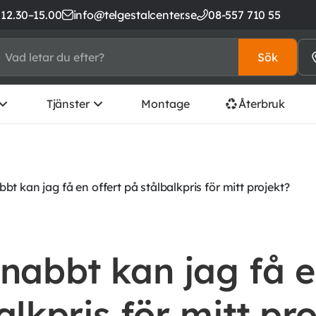
 12.30–15.00
info@telgestalcenter.se
08-557 710 55
Sök
Tjänster
Montage
Återbruk
bt kan jag få en offert på stålbalkpris för mitt projekt?
nabbt kan jag få e
alkpris för mitt pr