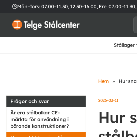
Mån–Tors: 07.00–11.30, 12.30–16.00,
Fre: 07.00–11.30,
Stållager
Hem
»
Hur snab
2026-03-11
Frågor och svar
Hur s
Är era stålbalkar CE-
märkta för användning i
bärande konstruktioner?
stålb