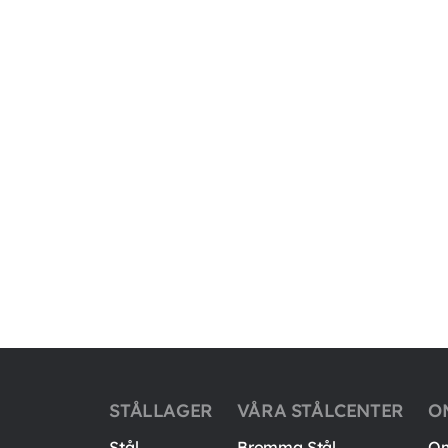
STÅLLAGER
VÅRA STÅLCENTER
O
Stål
Bromma Stål
Om