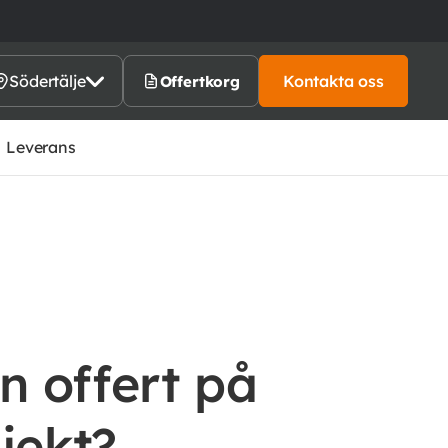
Södertälje
Kontakta oss
Offertkorg
Leverans
n offert på
ojekt?