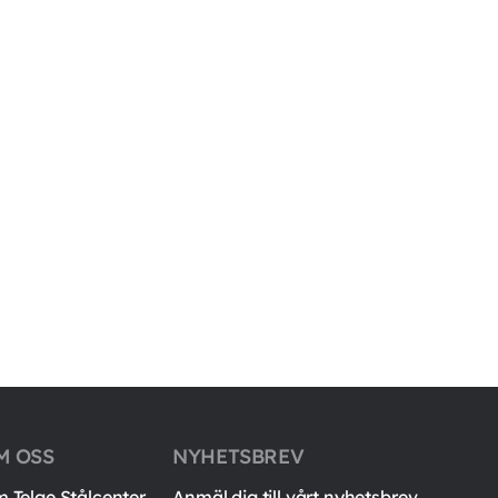
M OSS
NYHETSBREV
 Telge Stålcenter
Anmäl dig till vårt nyhetsbrev.