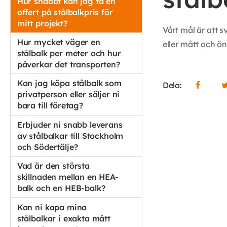
Hur snabbt kan jag få en
offert på stålbalkpris för
mitt projekt?
Vårt mål är att 
Hur mycket väger en
eller mått och ön
stålbalk per meter och hur
påverkar det transporten?
Kan jag köpa stålbalk som
Dela:
privatperson eller säljer ni
bara till företag?
Erbjuder ni snabb leverans
av stålbalkar till Stockholm
och Södertälje?
Vad är den största
skillnaden mellan en HEA-
balk och en HEB-balk?
Kan ni kapa mina
stålbalkar i exakta mått