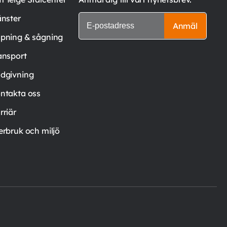
änster
Anmäl
pning & sågning
ansport
dgivning
ntakta oss
rriär
erbruk och miljö