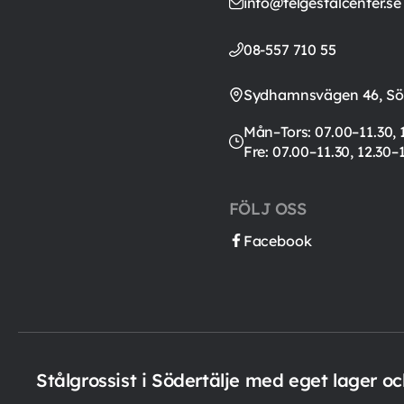
info@telgestalcenter.se
08-557 710 55
Sydhamnsvägen 46, Söd
Mån–Tors: 07.00–11.30, 
Fre: 07.00–11.30, 12.30–
FÖLJ OSS
Facebook
Stålgrossist i Södertälje med eget lager o