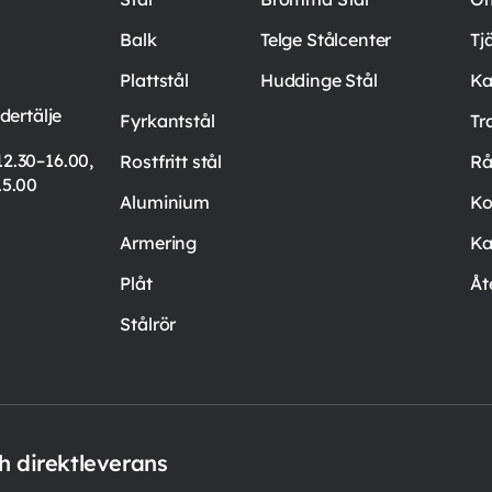
Balk
Telge Stålcenter
Tj
Plattstål
Huddinge Stål
Ka
ertälje
Fyrkantstål
Tr
12.30–16.00,
Rostfritt stål
Rå
15.00
Aluminium
Ko
Armering
Ka
Plåt
Åt
Stålrör
ch direktleverans