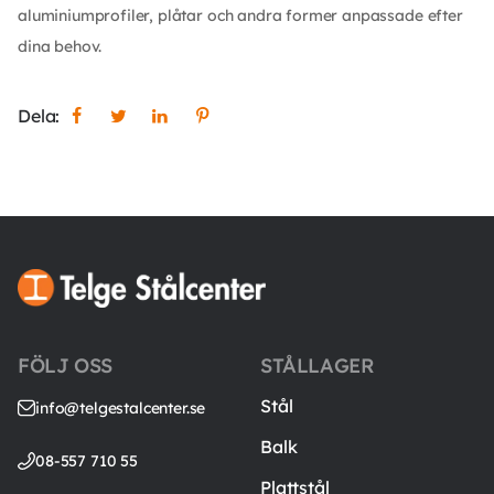
aluminiumprofiler, plåtar och andra former anpassade efter
dina behov.
Dela:
FÖLJ OSS
STÅLLAGER
Stål
info@telgestalcenter.se
Balk
08-557 710 55
Plattstål