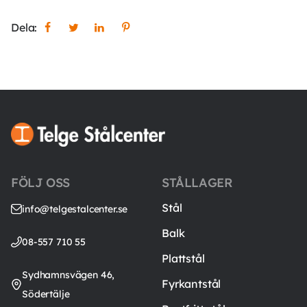
Dela:
FÖLJ OSS
STÅLLAGER
Stål
info@telgestalcenter.se
Balk
08-557 710 55
Plattstål
Sydhamnsvägen 46,
Fyrkantstål
Södertälje