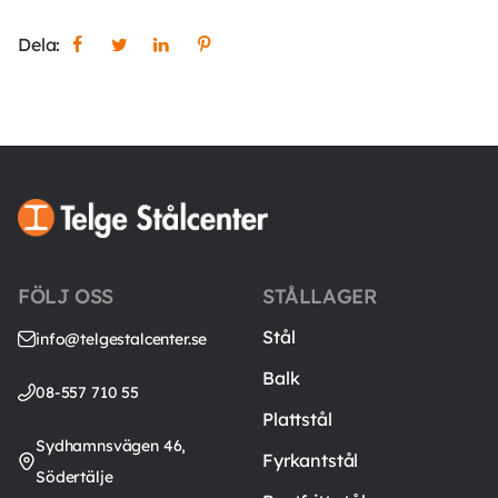
Dela:
FÖLJ OSS
STÅLLAGER
Stål
info@telgestalcenter.se
Balk
08-557 710 55
Plattstål
Sydhamnsvägen 46,
Fyrkantstål
Södertälje