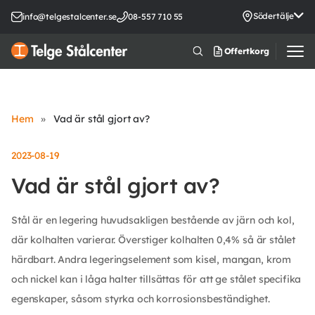
Södertälje
info@telgestalcenter.se
08-557 710 55
Offertkorg
Hem
»
Vad är stål gjort av?
2023-08-19
Vad är stål gjort av?
Stål är en legering huvudsakligen bestående av järn och kol,
där kolhalten varierar. Överstiger kolhalten 0,4% så är stålet
härdbart. Andra legeringselement som kisel, mangan, krom
och nickel kan i låga halter tillsättas för att ge stålet specifika
egenskaper, såsom styrka och korrosionsbeständighet.