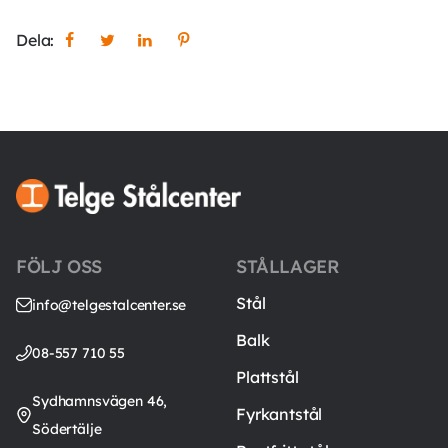
Dela:
FÖLJ OSS
STÅLLAGER
Stål
info@telgestalcenter.se
Balk
08-557 710 55
Plattstål
Sydhamnsvägen 46,
Fyrkantstål
Södertälje