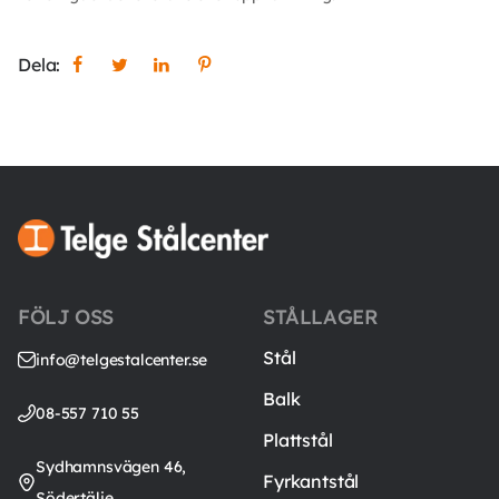
Dela:
FÖLJ OSS
STÅLLAGER
Stål
info@telgestalcenter.se
Balk
08-557 710 55
Plattstål
Sydhamnsvägen 46,
Fyrkantstål
Södertälje