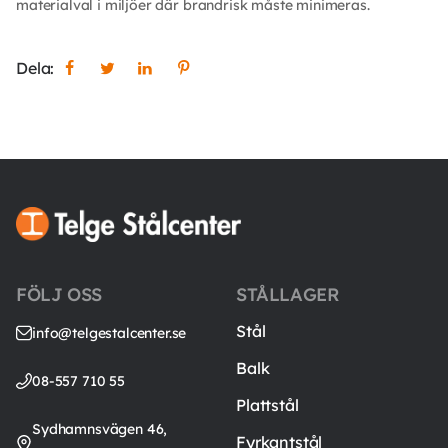
materialval i miljöer där brandrisk måste minimeras.
Dela:
FÖLJ OSS
STÅLLAGER
Stål
info@telgestalcenter.se
Balk
08-557 710 55
Plattstål
Sydhamnsvägen 46,
Fyrkantstål