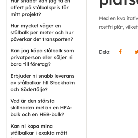
Hur snabbt kan jag få en
offert på stålbalkpris för
mitt projekt?
Med en kvalitati
Hur mycket väger en
rostfri plåt, vil
stålbalk per meter och hur
påverkar det transporten?
Kan jag köpa stålbalk som
Dela:
privatperson eller säljer ni
bara till företag?
Erbjuder ni snabb leverans
av stålbalkar till Stockholm
och Södertälje?
Vad är den största
skillnaden mellan en HEA-
balk och en HEB-balk?
Kan ni kapa mina
stålbalkar i exakta mått