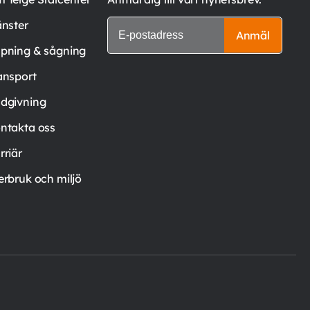
änster
Anmäl
pning & sågning
ansport
dgivning
ntakta oss
rriär
erbruk och miljö