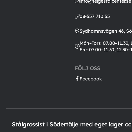
info@telgestalcenter.se
08-557 710 55
Sydhamnsvägen 46, Söd
Mån–Tors: 07.00–11.30, 
Fre: 07.00–11.30, 12.30–
FÖLJ OSS
Facebook
Stålgrossist i Södertälje med eget lager o