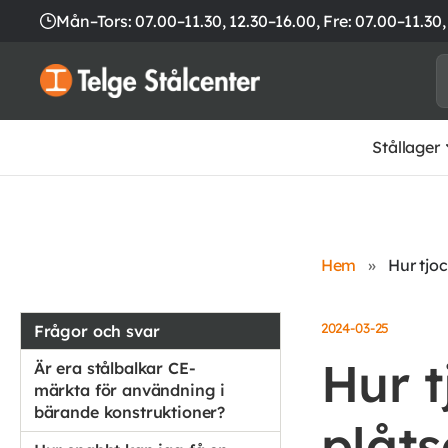
Mån–Tors: 07.00–11.30, 12.30–16.00,
Fre: 07.00–11.30,
Stållager
Hem
»
Hur tjo
2024-03-25
Frågor och svar
Hur 
Är era stålbalkar CE-
märkta för användning i
bärande konstruktioner?
plåt