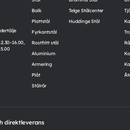
Balk
Telge Stålcenter
Tj
Plattstål
Huddinge Stål
Ka
ertälje
Fyrkantstål
Tr
12.30–16.00,
Rostfritt stål
Rå
15.00
Aluminium
Ko
Armering
Ka
Plåt
Åt
Stålrör
ch direktleverans