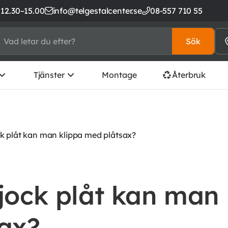
 12.30–15.00
info@telgestalcenter.se
08-557 710 55
Sök
Tjänster
Montage
Återbruk
ck plåt kan man klippa med plåtsax?
tjock plåt kan man
sax?