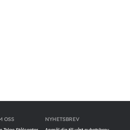
M OSS
NYHETSBREV
 Telge Stålcenter
Anmäl dig till vårt nyhetsbrev.