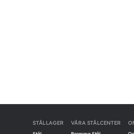
STÅLLAGER
VÅRA STÅLCENTER
O
Stål
Bromma Stål
Om