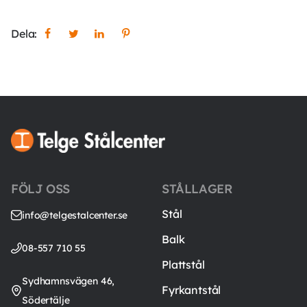
Dela:
FÖLJ OSS
STÅLLAGER
Stål
info@telgestalcenter.se
Balk
08-557 710 55
Plattstål
Sydhamnsvägen 46,
Fyrkantstål
Södertälje