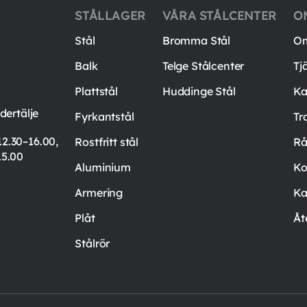
STÅLLAGER
VÅRA STÅLCENTER
O
Stål
Bromma Stål
Om
Balk
Telge Stålcenter
Tj
Plattstål
Huddinge Stål
Ka
ertälje
Fyrkantstål
Tr
12.30–16.00,
Rostfritt stål
Rå
15.00
Aluminium
Ko
Armering
Ka
Plåt
Åt
Stålrör