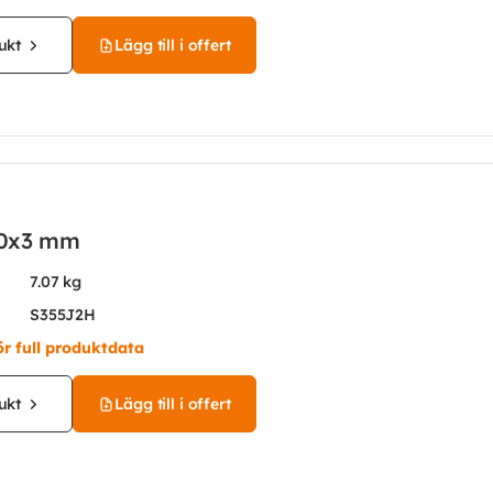
ukt
Lägg till i offert
0x3 mm
7.07 kg
S355J2H
ör full produktdata
ukt
Lägg till i offert