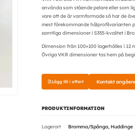
använda som stående pelare eller som li
vare att de är varmformade så har de äv
mest förekommande hålprofilvarianten p
samtliga dimensioner i S355-kvalitet i B
Dimension från 100×100 lagerhålles i 12 m
Övriga VKR dimensioner tas hem på begär
Kontakt angåen
Lägg till i offert
PRODUKTINFORMATION
Lagerort
Bromma/Spånga, Huddinge