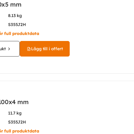
0x5 mm
8.13 kg
S355J2H
ör full produktdata
ukt
Lägg till i offert
100x4 mm
11.7 kg
S355J2H
ör full produktdata