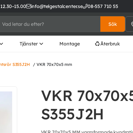
 12.30–15.00
info@telgestalcenter.se
08-557 710 55
Sök
Tjänster
Montage
Återbruk
ntsrör S355J2H
/ VKR 70x70x5 mm
VKR 70x70x5
S355J2H
VKR 70x70x5 MM varmformade kvadratiska 