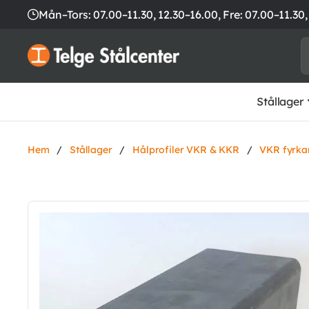
Mån–Tors: 07.00–11.30, 12.30–16.00,
Fre: 07.00–11.30,
Stållager
Hem
/
Stållager
/
Hålprofiler VKR & KKR
/
VKR fyrka