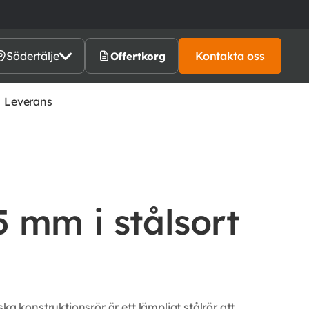
Södertälje
Kontakta oss
Offertkorg
Leverans
 mm i stålsort
konstruktionsrör är ett lämpligt stålrör att