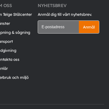
M OSS
NYHETSBREV
 Telge Stålcenter
Anmäl dig till vårt nyhetsbrev.
änster
Anmäl
pning & sågning
ansport
dgivning
ntakta oss
rriär
erbruk och miljö