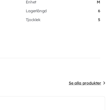
Enhet
M
Lagerlängd
6
Tjocklek
5
Se alla produkter