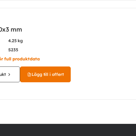
0x3 mm
4.25 kg
S235
ör full produktdata
ukt
Lägg till i offert