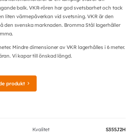
ggande balk. VKR-rören har god svetsbarhet och tack
en liten värmepåverkan vid svetsning. VKR är den
å den svenska marknaden. Bromma Stål lagerhåller
romma.
eter. Mindre dimensioner av VKR lagerhålles i 6 meter.
an. Vi kapar till önskad längd.
de produkt
Kvalitet
S355J2H