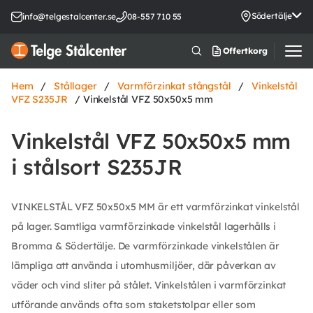
Södertälje
info@telgestalcenter.se
08-557 710 55
Offertkorg
Hem
/
Stållager
/
Varmförzinkat stångstål
/
Vinkelstål
VFZ S235JR
/ Vinkelstål VFZ 50x50x5 mm
Vinkelstål VFZ 50x50x5 mm
i stålsort S235JR
VINKELSTÅL VFZ 50x50x5 MM är ett varmförzinkat vinkelstål
på lager. Samtliga varmförzinkade vinkelstål lagerhålls i
Bromma & Södertälje. De varmförzinkade vinkelstålen är
lämpliga att använda i utomhusmiljöer, där påverkan av
väder och vind sliter på stålet. Vinkelstålen i varmförzinkat
utförande används ofta som staketstolpar eller som