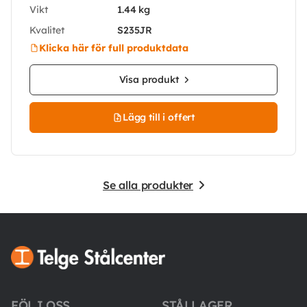
Vikt
1.44 kg
Kvalitet
S235JR
Klicka här för full produktdata
Visa produkt
Lägg till i offert
Se alla produkter
FÖLJ OSS
STÅLLAGER