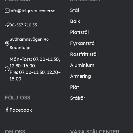
Stål
info@telgestalcenter.se
Balk
08-557 710 55
Plattstål
Sydhamnsvägen 46,
Fyrkantstål
Södertälje
Rostfritt stål
Mån–Tors: 07.00–11.30,
Aluminium
12.30–16.00,
Fre: 07.00–11.30, 12.30–
Armering
15.00
Plåt
FÖLJ OSS
Stålrör
Facebook
OM OSS
VÅRA STÅLCENTER