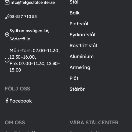
Stål
info@telgestalcenter.se
Balk
08-557 710 55
Plattstål
Sydhamnsvägen 46,
Fyrkantstål
Södertälje
Rostfritt stål
Mån–Tors: 07.00–11.30,
Aluminium
12.30–16.00,
Fre: 07.00–11.30, 12.30–
Armering
15.00
Plåt
FÖLJ OSS
Stålrör
Facebook
OM OSS
VÅRA STÅLCENTER