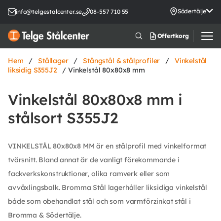
Södertälje
info@telgestalcenter.se
08-557 710 55
Offertkorg
Hem
/
Stållager
/
Stångstål & stålprofiler
/
Vinkelstål
liksidig S355J2
/ Vinkelstål 80x80x8 mm
Vinkelstål 80x80x8 mm i
stålsort S355J2
VINKELSTÅL 80x80x8 MM är en stålprofil med vinkelformat
tvärsnitt. Bland annat är de vanligt förekommande i
fackverkskonstruktioner, olika ramverk eller som
avväxlingsbalk. Bromma Stål lagerhåller liksidiga vinkelstål
både som obehandlat stål och som varmförzinkat stål i
Bromma & Södertälje.