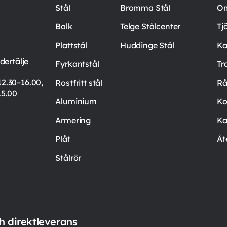
Stål
Bromma Stål
Om
Balk
Telge Stålcenter
Tj
Plattstål
Huddinge Stål
Ka
ertälje
Fyrkantstål
Tr
12.30–16.00,
Rostfritt stål
Rå
15.00
Aluminium
Ko
Armering
Ka
Plåt
Åt
Stålrör
ch direktleverans