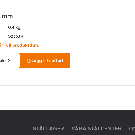
8 mm
0.4 kg
S235JR
ör full produktdata
ukt
Lägg till i offert
STÅLLAGER
VÅRA STÅLCENTER
O