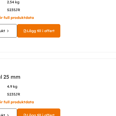
2.54 kg
S235JR
ör full produktdata
ukt
Lägg till i offert
ål 25 mm
4.9 kg
S235JR
ör full produktdata
ukt
Lägg till i offert