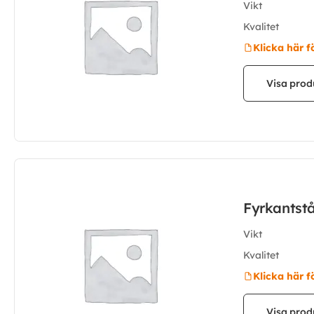
Vikt
Kvalitet
Klicka här f
Visa prod
Fyrkantst
Vikt
Kvalitet
Klicka här f
Visa prod