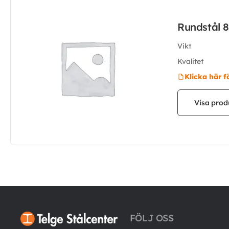
Rundstål 
Vikt
Kvalitet
Klicka här f
Visa prod
FÖLJ OSS