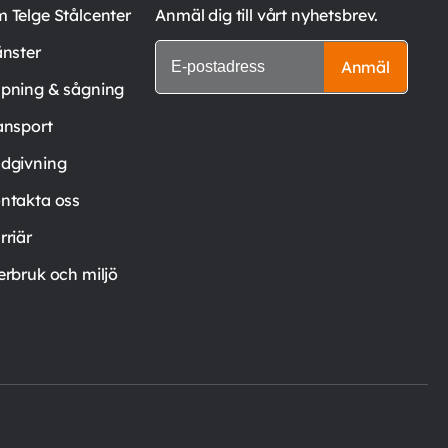
 Telge Stålcenter
Anmäl dig till vårt nyhetsbrev.
änster
Anmäl
pning & sågning
ansport
dgivning
ntakta oss
rriär
erbruk och miljö