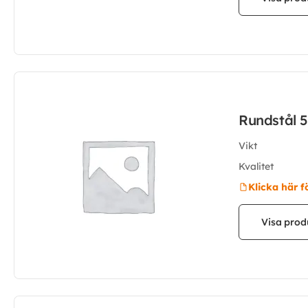
Rundstål 
Vikt
Kvalitet
Klicka här f
Visa prod