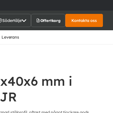
Södertälje
Kontakta oss
Offertkorg
Leverans
80x40x6 mm i
5JR
ad stålprofil, oftast med något tjockare gods