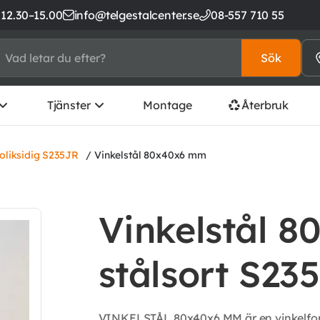
 12.30–15.00
info@telgestalcenter.se
08-557 710 55
Sök
Tjänster
Montage
Återbruk
 oliksidig S235JR
/ Vinkelstål 80x40x6 mm
Vinkelstål 
stålsort S23
VINKELSTÅL 80x40x6 MM är en vinkelform