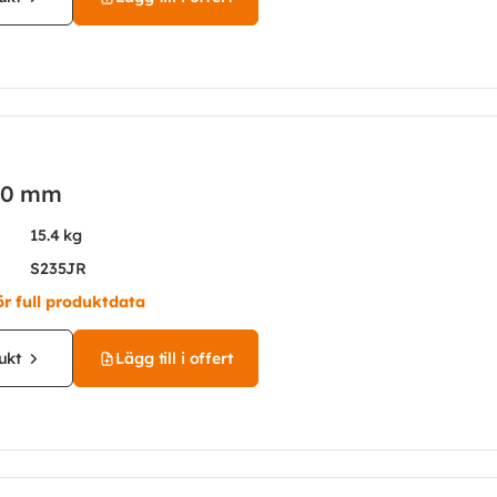
50 mm
15.4 kg
S235JR
ör full produktdata
ukt
Lägg till i offert