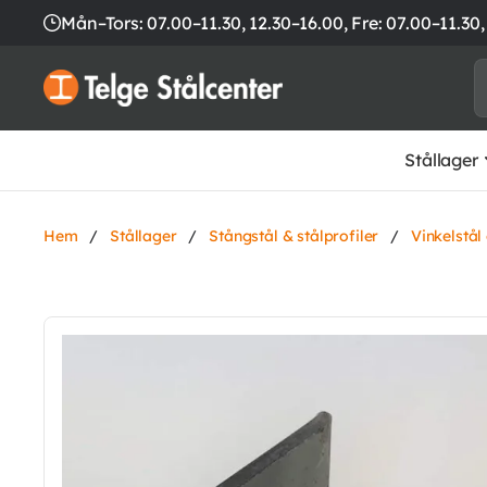
Mån–Tors: 07.00–11.30, 12.30–16.00,
Fre: 07.00–11.30,
Stållager
Hem
/
Stållager
/
Stångstål & stålprofiler
/
Vinkelstål