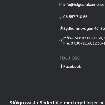
info@telgestalcenter.se
08-557 710 55
Sydhamnsvägen 46, Söd
Mån–Tors: 07.00–11.30, 
Fre: 07.00–11.30, 12.30–
FÖLJ OSS
Facebook
Stålgrossist i Södertälje med eget lager o