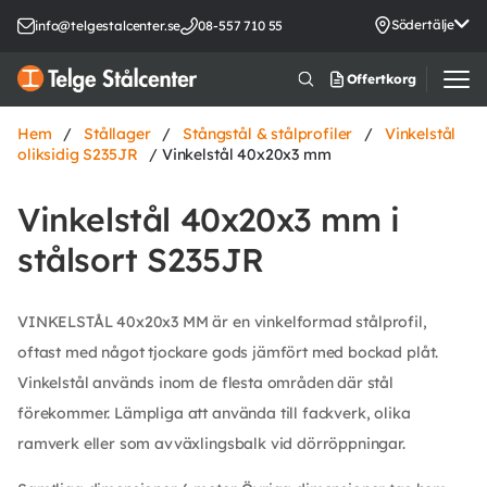
Södertälje
info@telgestalcenter.se
08-557 710 55
Offertkorg
Hem
/
Stållager
/
Stångstål & stålprofiler
/
Vinkelstål
oliksidig S235JR
/ Vinkelstål 40x20x3 mm
Vinkelstål 40x20x3 mm i
stålsort S235JR
VINKELSTÅL 40x20x3 MM är en vinkelformad stålprofil,
oftast med något tjockare gods jämfört med bockad plåt.
Vinkelstål används inom de flesta områden där stål
förekommer. Lämpliga att använda till fackverk, olika
ramverk eller som avväxlingsbalk vid dörröppningar.