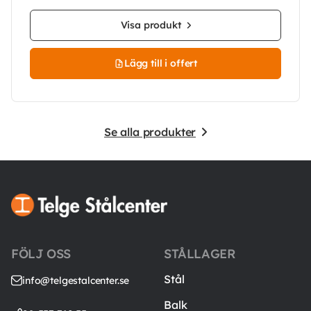
Visa produkt
Lägg till i offert
Se alla produkter
FÖLJ OSS
STÅLLAGER
Stål
info@telgestalcenter.se
Balk