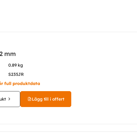
12 mm
0.89 kg
S235JR
ör full produktdata
ukt
Lägg till i offert