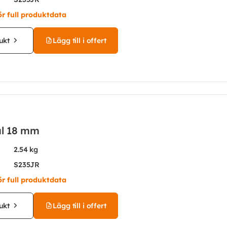
ör full produktdata
ukt
Lägg till i offert
ål 18 mm
2.54 kg
S235JR
ör full produktdata
ukt
Lägg till i offert