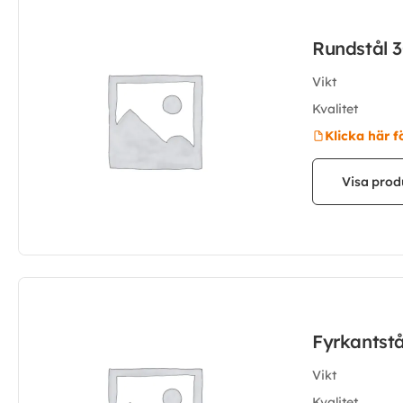
Rundstål 
Vikt
Kvalitet
Klicka här f
Visa prod
Fyrkantst
Vikt
Kvalitet