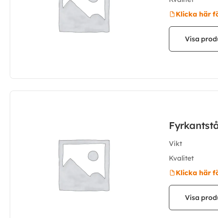
Klicka här f
Visa prod
Fyrkantst
Vikt
Kvalitet
Klicka här f
Visa prod