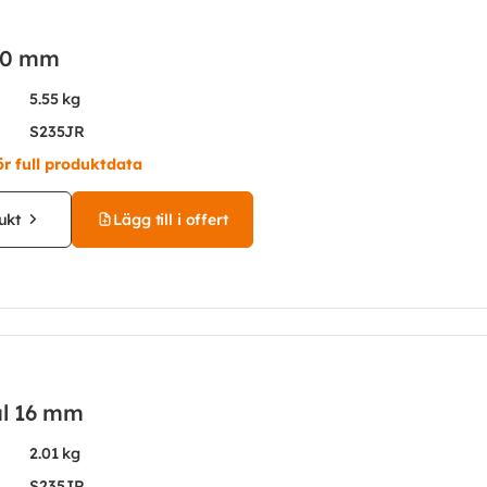
30 mm
5.55 kg
S235JR
ör full produktdata
ukt
Lägg till i offert
ål 16 mm
2.01 kg
S235JR