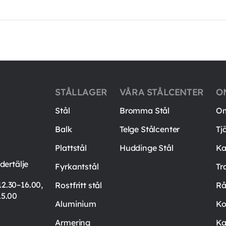
STÅLLAGER
VÅRA STÅLCENTER
O
Stål
Bromma Stål
Om
Balk
Telge Stålcenter
Tj
Plattstål
Huddinge Stål
Ka
ertälje
Fyrkantstål
Tr
12.30–16.00,
Rostfritt stål
Rå
15.00
Aluminium
Ko
Armering
Ka