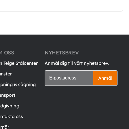
M OSS
NYHETSBREV
 Telge Stålcenter
Anmäl dig till vårt nyhetsbrev.
änster
Anmäl
pning & sågning
ansport
dgivning
ntakta oss
rriär