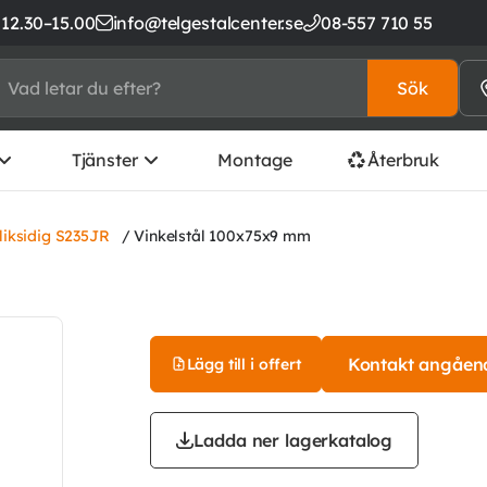
 12.30–15.00
info@telgestalcenter.se
08-557 710 55
Sök
Tjänster
Montage
Återbruk
 liksidig S235JR
/ Vinkelstål 100x75x9 mm
Kontakt angåen
Lägg till i offert
Ladda ner lagerkatalog