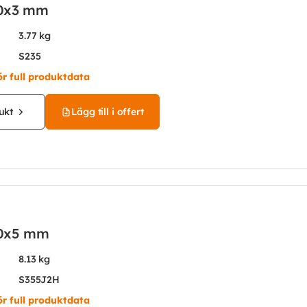
0x3 mm
3.77 kg
S235
ör full produktdata
ukt
Lägg till i offert
0x5 mm
8.13 kg
S355J2H
ör full produktdata