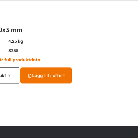
0x3 mm
4.25 kg
S235
ör full produktdata
ukt
Lägg till i offert