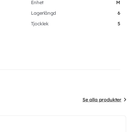
Enhet
M
Lagerlängd
6
Tjocklek
5
Se alla produkter