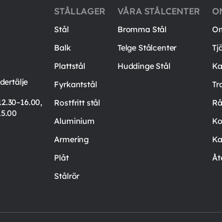
STÅLLAGER
VÅRA STÅLCENTER
O
Stål
Bromma Stål
Om
Balk
Telge Stålcenter
Tj
Plattstål
Huddinge Stål
Ka
ertälje
Fyrkantstål
Tr
12.30–16.00,
Rostfritt stål
Rå
15.00
Aluminium
Ko
Armering
Ka
Plåt
Åt
Stålrör