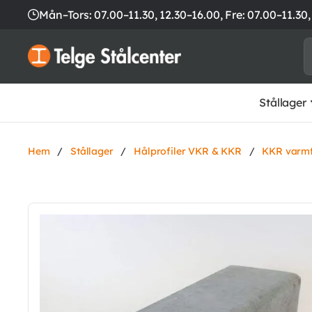
Mån–Tors: 07.00–11.30, 12.30–16.00,
Fre: 07.00–11.30,
Stållager
Hem
/
Stållager
/
Hålprofiler VKR & KKR
/
KKR varmf