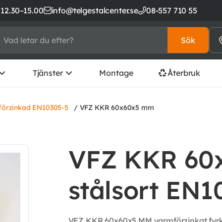
 12.30–15.00
info@telgestalcenter.se
08-557 710 55
Sök
Tjänster
Montage
Återbruk
örzinkad EN10305-5
/ VFZ KKR 60x60x5 mm
VFZ KKR 60
stålsort EN1
VFZ KKR 60x60x5 MM varmförzinkat fyrkan