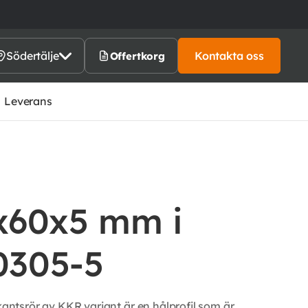
Södertälje
Kontakta oss
Offertkorg
Leverans
x60x5 mm i
0305-5
tsrör av KKR variant är en hålprofil som är