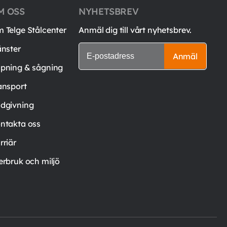
M OSS
NYHETSBREV
 Telge Stålcenter
Anmäl dig till vårt nyhetsbrev.
änster
Anmäl
pning & sågning
ansport
dgivning
ntakta oss
rriär
erbruk och miljö