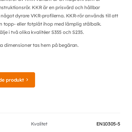
truktionsrör. KKR är en prisvärd och hållbar
de något dyrare VKR-profilerna. KKR-rör används till att
n topp- eller fotplåt ihop med lämplig stålbalk.
je i två olika kvalitéer S355 och S235.
ga dimensioner tas hem på begäran.
de produkt
Kvalitet
EN10305-5