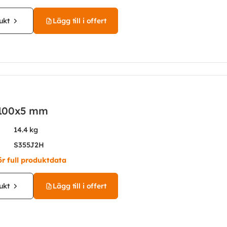
ukt
Lägg till i offert
100x5 mm
14.4 kg
S355J2H
ör full produktdata
ukt
Lägg till i offert