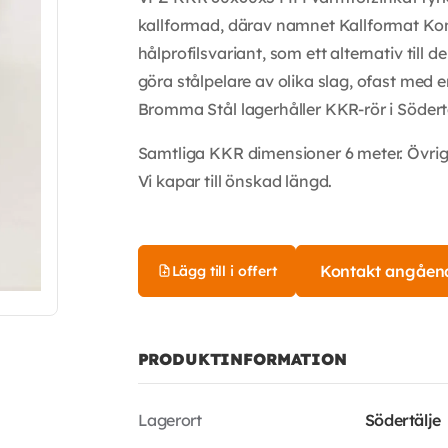
kallformad, därav namnet Kallformat Kons
hålprofilsvariant, som ett alternativ till 
göra stålpelare av olika slag, ofast med e
Bromma Stål lagerhåller KKR-rör i Södertäl
Samtliga KKR dimensioner 6 meter. Övri
Vi kapar till önskad längd.
Kontakt angåen
Lägg till i offert
PRODUKTINFORMATION
Lagerort
Södertälje