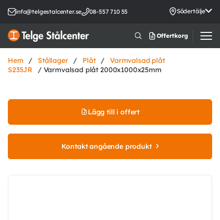
Södertälje
info@telgestalcenter.se
08-557 710 55
Offertkorg
Hem
/
Stållager
/
Plåt
/
Varmvalsad plåt
S235JR
/ Varmvalsad plåt 2000x1000x25mm
Lägg till i offert
Kontakt angående produkt