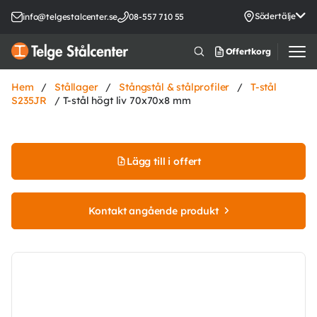
Södertälje
info@telgestalcenter.se
08-557 710 55
Offertkorg
Hem
/
Stållager
/
Stångstål & stålprofiler
/
T-stål
S235JR
/ T-stål högt liv 70x70x8 mm
Lägg till i offert
Kontakt angående produkt