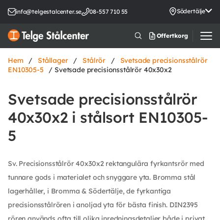
Södertälje
info@telgestalcenter.se
08-557 710 55
Offertkorg
Hem
/
Stållager
/
Stålrör
/
Svetsade precisionsstålrör
EN10305-5
/ Svetsade precisionsstålrör 40x30x2
Svetsade precisionsstålrör
40x30x2 i stålsort EN10305-
5
Sv. Precisionsstålrör 40x30x2 rektangulära fyrkantsrör med
tunnare gods i materialet och snyggare yta. Bromma stål
lagerhåller, i Bromma & Södertälje, de fyrkantiga
precisionsstålrören i anoljad yta för bästa finish. DIN2395
rören används ofta till olika inredningsdetaljer både i privat