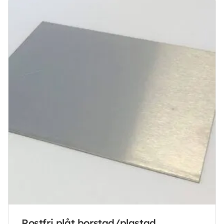
Rostfri plåt borstad/plastad