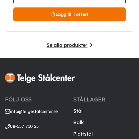
Lägg till i offert
Se alla produkter
FÖLJ OSS
STÅLLAGER
Stål
info@telgestalcenter.se
Balk
08-557 710 55
Plattstål