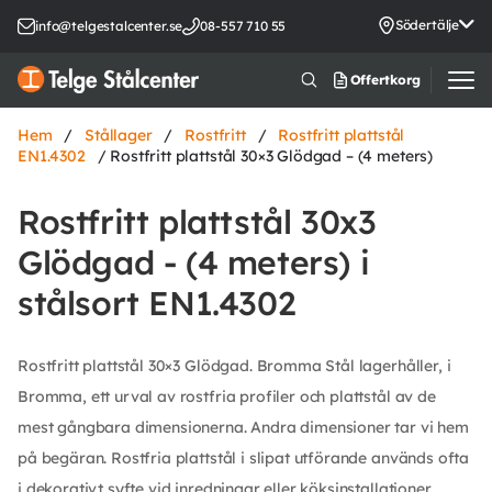
Södertälje
info@telgestalcenter.se
08-557 710 55
Offertkorg
Hem
/
Stållager
/
Rostfritt
/
Rostfritt plattstål
EN1.4302
/ Rostfritt plattstål 30×3 Glödgad – (4 meters)
Rostfritt plattstål 30x3
Glödgad - (4 meters) i
stålsort EN1.4302
Rostfritt plattstål 30×3 Glödgad. Bromma Stål lagerhåller, i
Bromma, ett urval av rostfria profiler och plattstål av de
mest gångbara dimensionerna. Andra dimensioner tar vi hem
på begäran. Rostfria plattstål i slipat utförande används ofta
i dekorativt syfte vid inredningar eller köksinstallationer.