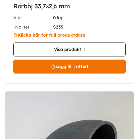
Rörböj 33,7×2,6 mm
Vikt
0 kg
Kvalitet
S235
Klicka här för full produktdata
Visa produkt
Lägg till i offert