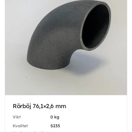
Rörböj 76,1×2,6 mm
Vikt
0 kg
Kvalitet
S235