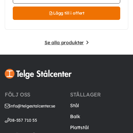
Lägg till i offert
Se alla produkter
FÖLJ OSS
STÅLLAGER
Stål
info@telgestalcenter.se
Balk
08-557 710 55
Plattstål