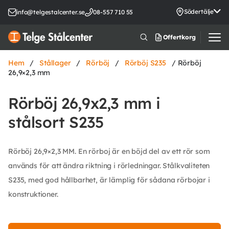
Södertälje
info@telgestalcenter.se
08-557 710 55
Offertkorg
Hem
/
Stållager
/
Rörböj
/
Rörböj S235
/ Rörböj
26,9×2,3 mm
Rörböj 26,9x2,3 mm i
stålsort S235
Rörböj 26,9×2,3 MM. En rörboj är en böjd del av ett rör som
används för att ändra riktning i rörledningar. Stålkvaliteten
S235, med god hållbarhet, är lämplig för sådana rörbojar i
konstruktioner.