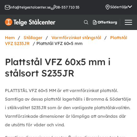
Södertälje
info@telgestalcenter.se
08-557 710 55
Offertkorg
Hem
/
Stållager
/
Varmförzinkat stångstål
/
Plattstål
VFZ S235JR
/ Plattstål VFZ 60×5 mm
Plattstål VFZ 60x5 mm i
stålsort S235JR
PLATTSTÅL VFZ 60×5 MM är ett varmförzinkat plattstål.
Samtliga av dessa plattstål lagerhålls i Bromma & Södertälje
i stålkvalitet S235JR som är den vanligaste plattstålskvalitén.
Varmförzinkade dimensioner är lämpliga att användas där
de utsätts för väder och vind.