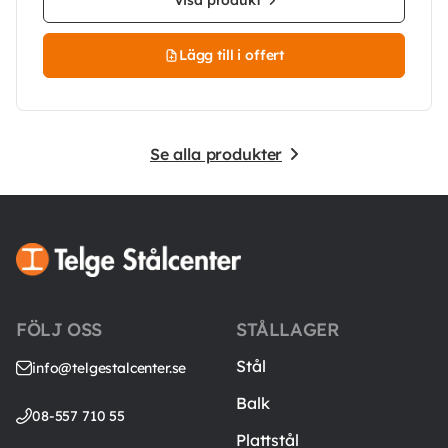
Visa produkt
Lägg till i offert
Se alla produkter
FÖLJ OSS
STÅLLAGER
Stål
info@telgestalcenter.se
Balk
08-557 710 55
Plattstål