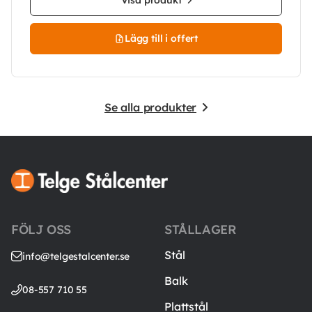
Visa produkt
Lägg till i offert
Se alla produkter
FÖLJ OSS
STÅLLAGER
Stål
info@telgestalcenter.se
Balk
08-557 710 55
Plattstål