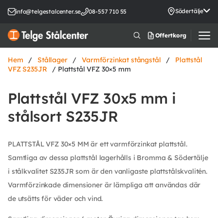
Södertälje
info@telgestalcenter.se
08-557 710 55
Offertkorg
Hem
/
Stållager
/
Varmförzinkat stångstål
/
Plattstål
VFZ S235JR
/ Plattstål VFZ 30×5 mm
Plattstål VFZ 30x5 mm i
stålsort S235JR
PLATTSTÅL VFZ 30×5 MM är ett varmförzinkat plattstål.
Samtliga av dessa plattstål lagerhålls i Bromma & Södertälje
i stålkvalitet S235JR som är den vanligaste plattstålskvalitén.
Varmförzinkade dimensioner är lämpliga att användas där
de utsätts för väder och vind.