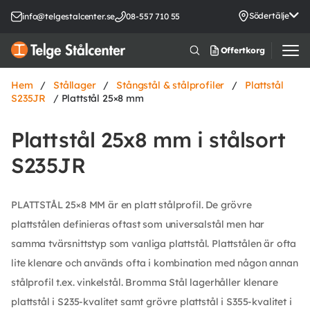
Södertälje
info@telgestalcenter.se
08-557 710 55
Offertkorg
Hem
/
Stållager
/
Stångstål & stålprofiler
/
Plattstål
S235JR
/ Plattstål 25×8 mm
Plattstål 25x8 mm i stålsort
S235JR
PLATTSTÅL 25×8 MM är en platt stålprofil. De grövre
plattstålen definieras oftast som universalstål men har
samma tvärsnittstyp som vanliga plattstål. Plattstålen är ofta
lite klenare och används ofta i kombination med någon annan
stålprofil t.ex. vinkelstål. Bromma Stål lagerhåller klenare
plattstål i S235-kvalitet samt grövre plattstål i S355-kvalitet i