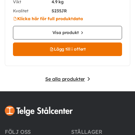
Vikt
4.9 kg
Kvalitet
S235JR
Klicka här för full produktdata
Visa produkt
Lägg till i offert
Se alla produkter
FÖLJ OSS
STÅLLAGER