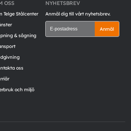
M OSS
NYHETSBREV
 Telge Stålcenter
Anmäl dig till vårt nyhetsbrev.
änster
Anmäl
pning & sågning
ansport
dgivning
ntakta oss
rriär
erbruk och miljö