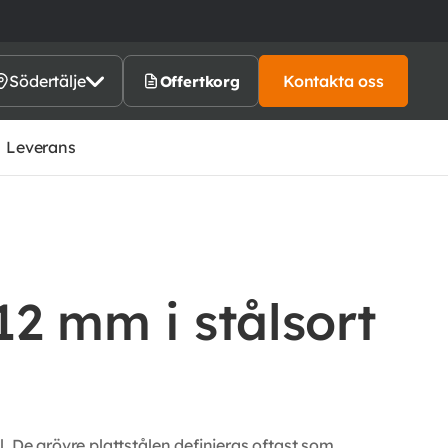
Södertälje
Kontakta oss
Offertkorg
Leverans
12 mm i stålsort
. De grövre plattstålen definieras oftast som