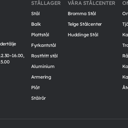
STÅLLAGER
VÅRA STÅLCENTER
O
Stål
Bromma Stål
Om
Balk
Telge Stålcenter
Tj
Plattstål
Huddinge Stål
Ka
ertälje
Fyrkantstål
Tr
12.30–16.00,
Rostfritt stål
Rå
15.00
Aluminium
Ko
Armering
Ka
Plåt
Åt
Stålrör