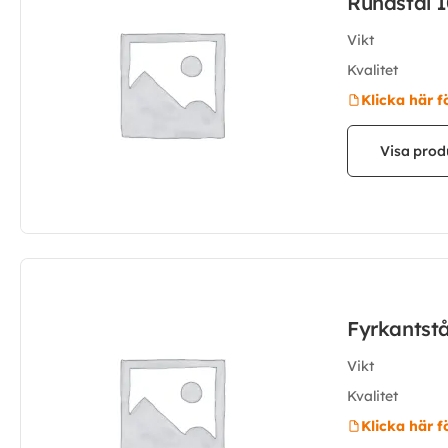
Rundstål 
Vikt
Kvalitet
Klicka här f
Visa prod
Fyrkantst
Vikt
Kvalitet
Klicka här f