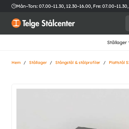
Mån–Tors: 07.00–11.30, 12.30–16.00,
Fre: 07.00–11.30,
Stållager
Hem
/
Stållager
/
Stångstål & stålprofiler
/
Plattstål 