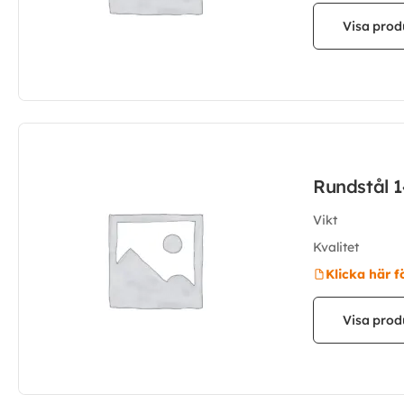
Visa prod
Rundstål 
Vikt
Kvalitet
Klicka här f
Visa prod