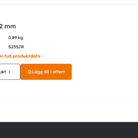
12 mm
0.89 kg
S235JR
ör full produktdata
ukt
Lägg till i offert