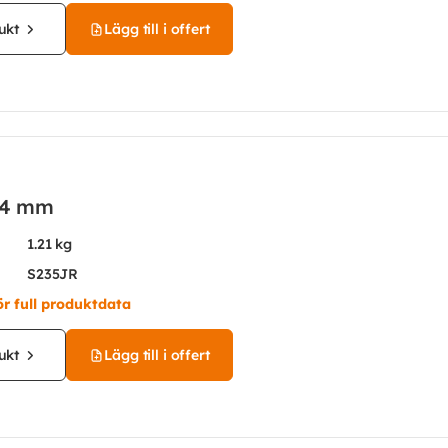
ukt
Lägg till i offert
14 mm
1.21 kg
S235JR
ör full produktdata
ukt
Lägg till i offert