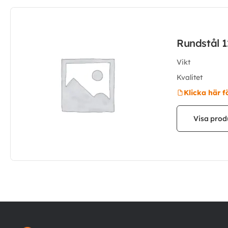
Rundstål 
Vikt
Kvalitet
Klicka här f
Visa prod