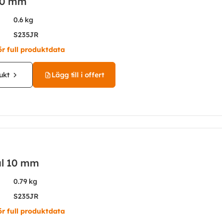
10 mm
0.6 kg
S235JR
ör full produktdata
ukt
Lägg till i offert
ål 10 mm
0.79 kg
S235JR
ör full produktdata