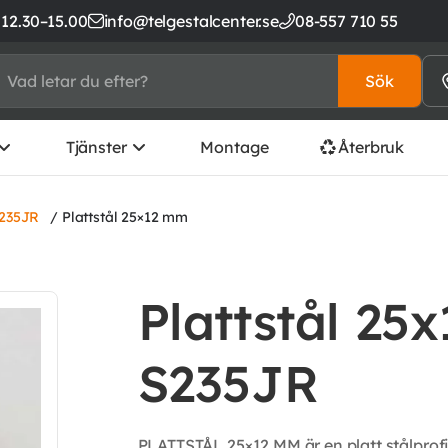
 12.30–15.00
info@telgestalcenter.se
08-557 710 55
Sök
Tjänster
Montage
Återbruk
S235JR
/ Plattstål 25×12 mm
Plattstål 25x
S235JR
PLATTSTÅL 25×12 MM är en platt stålprofil