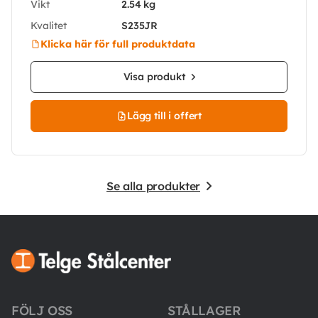
Vikt
2.54 kg
Kvalitet
S235JR
Klicka här för full produktdata
Visa produkt
Lägg till i offert
Se alla produkter
FÖLJ OSS
STÅLLAGER