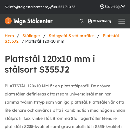
Södertälje
info@telgestalcenter.se
08-557 710 55
Offertkorg
Hem
/
Stållager
/
Stångstål & stålprofiler
/
Plattstål
S355J2
/ Plattstål 120×10 mm
Plattstål 120x10 mm i
stålsort S355J2
PLATTSTÅL 120×10 MM är en platt stålprofil. De grövre
plattstålen definieras oftast som universalstål men har
samma tvärsnittstyp som vanliga plattstål. Plattstålen är ofta
lite klenare och används ofta i kombination med någon annan
stålprofil t.ex. vinkelstål. Bromma Stål lagerhåller klenare
plattstål i S235-kvalitet samt grövre plattstål i S355-kvalitet i