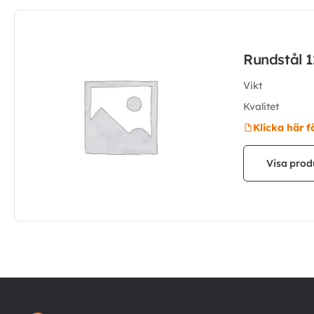
Rundstål 
Vikt
Kvalitet
Klicka här f
Visa prod