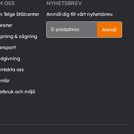
M OSS
NYHETSBREV
 Telge Stålcenter
Anmäl dig till vårt nyhetsbrev.
änster
Anmäl
pning & sågning
ansport
dgivning
ntakta oss
rriär
erbruk och miljö