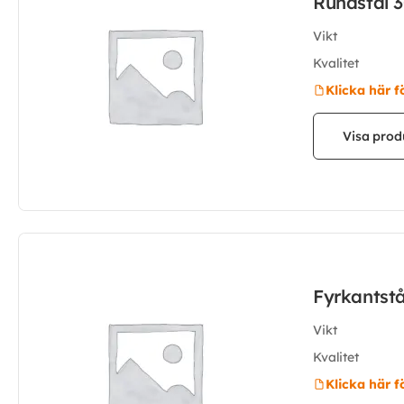
Rundstål 
Vikt
Kvalitet
Klicka här f
Visa prod
Fyrkantst
Vikt
Kvalitet
Klicka här f