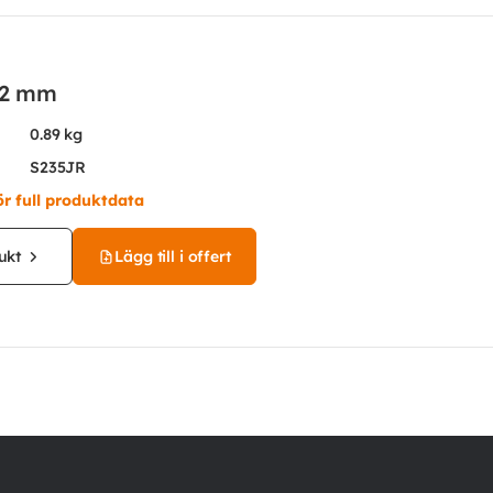
12 mm
0.89 kg
S235JR
ör full produktdata
ukt
Lägg till i offert