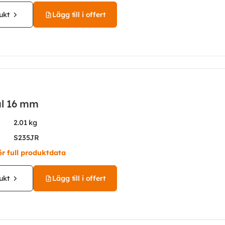
ukt
Lägg till i offert
ål 16 mm
2.01 kg
S235JR
ör full produktdata
ukt
Lägg till i offert