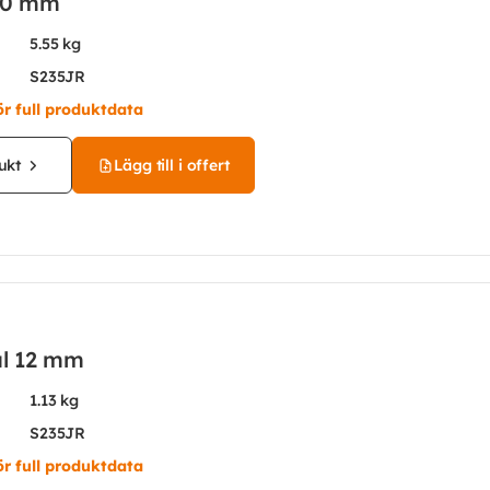
30 mm
5.55 kg
S235JR
ör full produktdata
ukt
Lägg till i offert
ål 12 mm
1.13 kg
S235JR
ör full produktdata