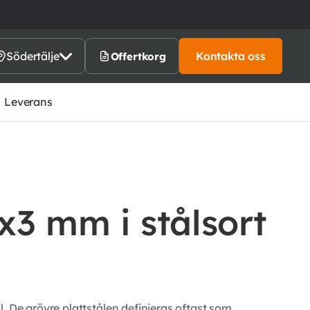
Södertälje
Kontakta oss
Offertkorg
Leverans
0x3 mm i stålsort
. De grövre plattstålen definieras oftast som