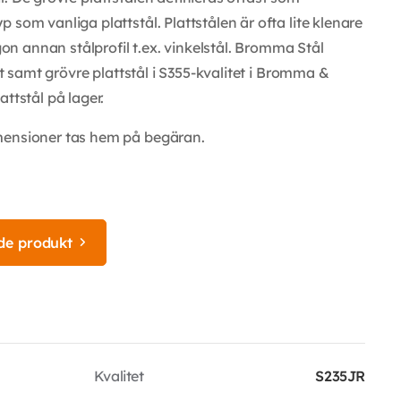
som vanliga plattstål. Plattstålen är ofta lite klenare
 annan stålprofil t.ex. vinkelstål. Bromma Stål
et samt grövre plattstål i S355-kvalitet i Bromma &
ttstål på lager.
mensioner tas hem på begäran.
de produkt
Kvalitet
S235JR