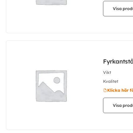
Visa prod
Fyrkantst
Vikt
Kvalitet
Klicka här f
Visa prod