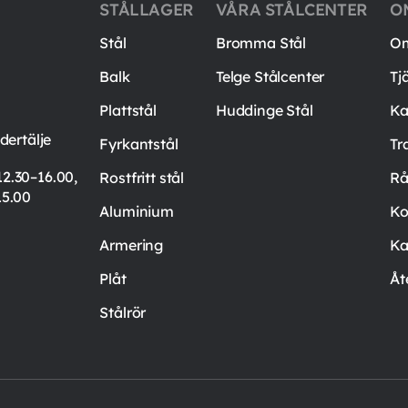
STÅLLAGER
VÅRA STÅLCENTER
O
Stål
Bromma Stål
Om
Balk
Telge Stålcenter
Tj
Plattstål
Huddinge Stål
Ka
ertälje
Fyrkantstål
Tr
12.30–16.00,
Rostfritt stål
Rå
15.00
Aluminium
Ko
Armering
Ka
Plåt
Åt
Stålrör