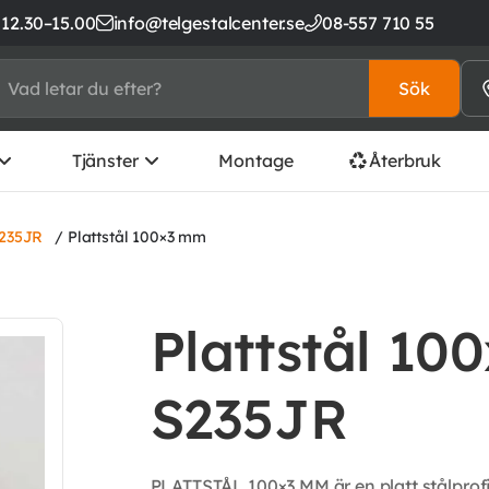
 12.30–15.00
info@telgestalcenter.se
08-557 710 55
Sök
Tjänster
Montage
Återbruk
S235JR
/ Plattstål 100×3 mm
Plattstål 10
S235JR
PLATTSTÅL 100×3 MM är en platt stålprofil