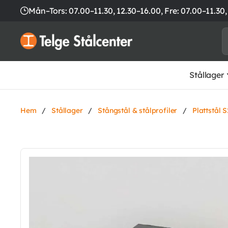
Mån–Tors: 07.00–11.30, 12.30–16.00,
Fre: 07.00–11.30,
Stållager
Hem
/
Stållager
/
Stångstål & stålprofiler
/
Plattstål 