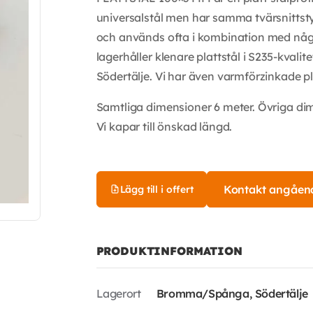
universalstål men har samma tvärsnittstyp 
och används ofta i kombination med någon
lagerhåller klenare plattstål i S235-kvalit
Södertälje. Vi har även varmförzinkade pla
Samtliga dimensioner 6 meter. Övriga di
Vi kapar till önskad längd.
Kontakt angåen
Lägg till i offert
PRODUKTINFORMATION
Lagerort
Bromma/Spånga, Södertälje