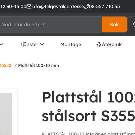
 12.30–15.00
info@telgestalcenter.se
08-557 710 55
Sök
Tjänster
Montage
Återbruk
S355J2
/ Plattstål 100×10 mm
Plattstål 10
stålsort S35
PLATTSTÅL 100×10 MM är en platt stålprofi