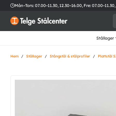
Mån–Tors: 07.00–11.30, 12.30–16.00,
Fre: 07.00–11.30,
Stållager
Hem
/
Stållager
/
Stångstål & stålprofiler
/
Plattstål 