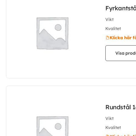
Fyrkantst
Vikt
Kvalitet
Klicka här f
Visa prod
Rundstål 
Vikt
Kvalitet