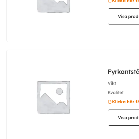
Klicka här f
Visa prod
Fyrkantst
Vikt
Kvalitet
Klicka här f
Visa prod