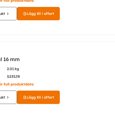
ör full produktdata
ukt
Lägg till i offert
ål 16 mm
2.01 kg
S235JR
ör full produktdata
ukt
Lägg till i offert