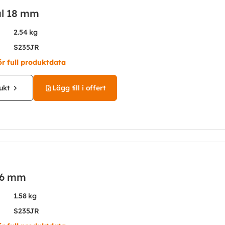
ål 18 mm
2.54 kg
S235JR
ör full produktdata
ukt
Lägg till i offert
16 mm
1.58 kg
S235JR