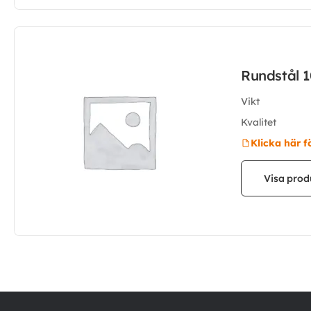
Rundstål 
Vikt
Kvalitet
Klicka här f
Visa prod