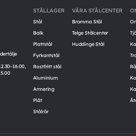
STÅLLAGER
VÅRA STÅLCENTER
O
Stål
Bromma Stål
Om
Balk
Telge Stålcenter
Tj
Plattstål
Huddinge Stål
Ka
ertälje
Fyrkantstål
Tr
12.30–16.00,
Rostfritt stål
Rå
15.00
Aluminium
Ko
Armering
Ka
Plåt
Åt
Stålrör