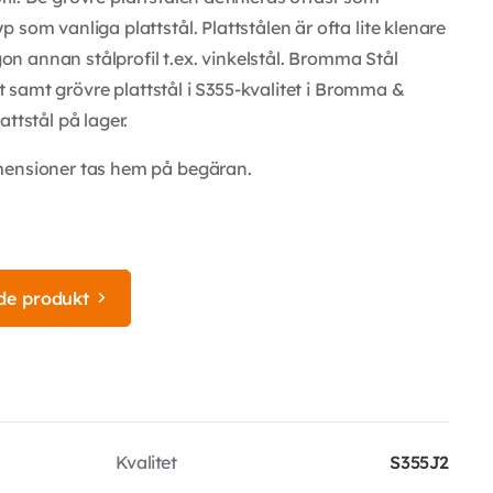
som vanliga plattstål. Plattstålen är ofta lite klenare
 annan stålprofil t.ex. vinkelstål. Bromma Stål
et samt grövre plattstål i S355-kvalitet i Bromma &
ttstål på lager.
mensioner tas hem på begäran.
de produkt
Kvalitet
S355J2