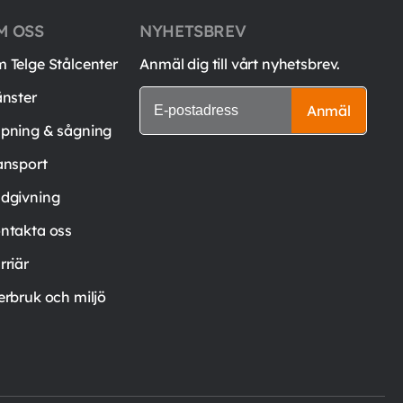
M OSS
NYHETSBREV
 Telge Stålcenter
Anmäl dig till vårt nyhetsbrev.
änster
Anmäl
pning & sågning
ansport
dgivning
ntakta oss
rriär
erbruk och miljö