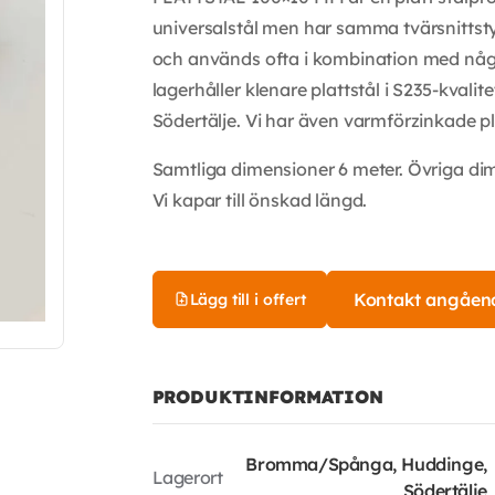
universalstål men har samma tvärsnittstyp 
och används ofta i kombination med någon
lagerhåller klenare plattstål i S235-kvalit
Södertälje. Vi har även varmförzinkade pla
Samtliga dimensioner 6 meter. Övriga di
Vi kapar till önskad längd.
Kontakt angåen
Lägg till i offert
PRODUKTINFORMATION
Bromma/Spånga, Huddinge,
Lagerort
Södertälje