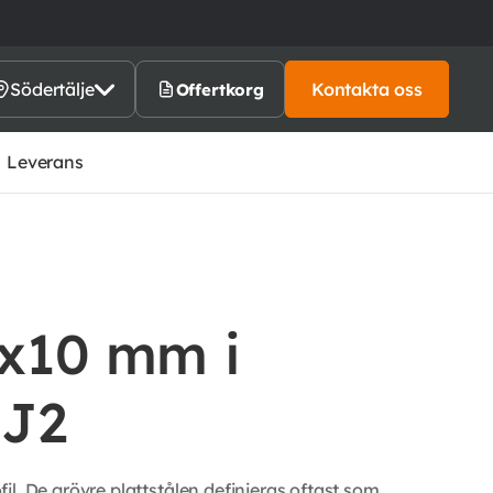
Södertälje
Kontakta oss
Offertkorg
Leverans
0x10 mm i
5J2
l. De grövre plattstålen definieras oftast som