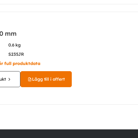
10 mm
0.6 kg
S235JR
ör full produktdata
ukt
Lägg till i offert