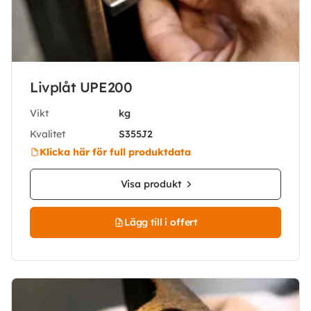
Livplåt UPE200
Vikt
kg
Kvalitet
S355J2
Klicka här för full produktdata
Visa produkt
Lägg till i offert