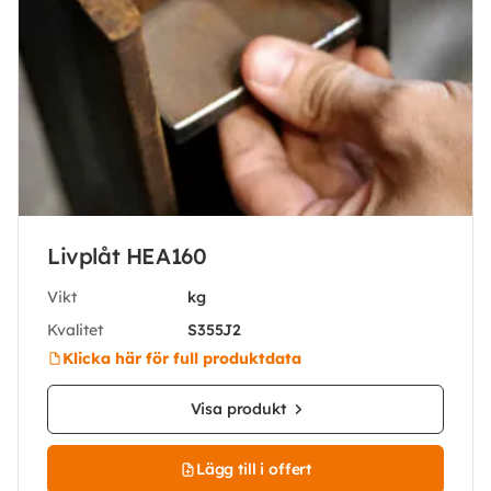
Livplåt HEA160
Vikt
kg
Kvalitet
S355J2
Klicka här för full produktdata
Visa produkt
Lägg till i offert