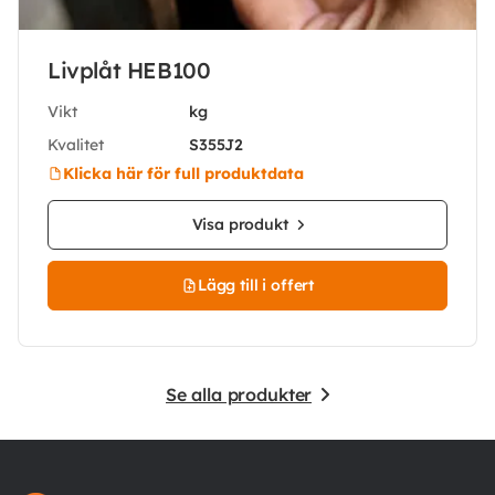
Livplåt HEB100
Vikt
kg
Kvalitet
S355J2
Klicka här för full produktdata
Visa produkt
Lägg till i offert
Se alla produkter