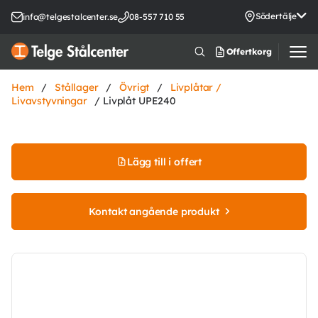
Södertälje
info@telgestalcenter.se
08-557 710 55
Offertkorg
Hem
/
Stållager
/
Övrigt
/
Livplåtar /
Livavstyvningar
/ Livplåt UPE240
Lägg till i offert
Kontakt angående produkt