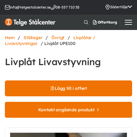
Södertälje
info@telgestalcenter.se
08-557 710 55
Offertkorg
Hem
/
Stållager
/
Övrigt
/
Livplåtar /
Livavstyvningar
/ Livplåt UPE100
Livplåt Livavstyvning
Lägg till i offert
Kontakt angående produkt