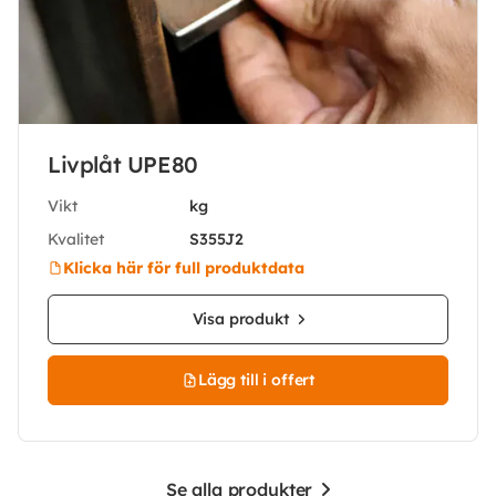
Livplåt UPE80
Vikt
kg
Kvalitet
S355J2
Klicka här för full produktdata
Visa produkt
Lägg till i offert
Se alla produkter