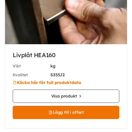
Livplåt HEA160
Vikt
kg
Kvalitet
S355J2
Klicka här för full produktdata
Visa produkt
Lägg till i offert