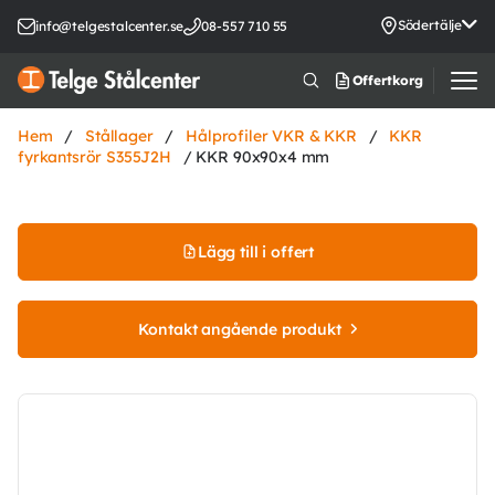
Södertälje
info@telgestalcenter.se
08-557 710 55
Offertkorg
Hem
/
Stållager
/
Hålprofiler VKR & KKR
/
KKR
fyrkantsrör S355J2H
/ KKR 90x90x4 mm
Lägg till i offert
Kontakt angående produkt