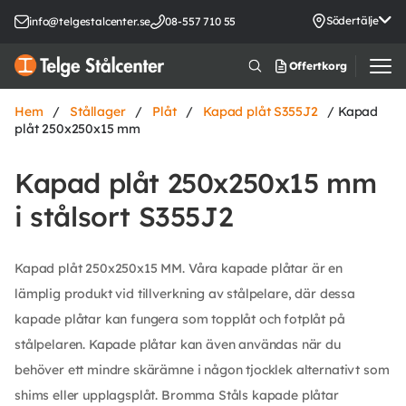
Södertälje
info@telgestalcenter.se
08-557 710 55
Offertkorg
Hem
/
Stållager
/
Plåt
/
Kapad plåt S355J2
/ Kapad
plåt 250x250x15 mm
Kapad plåt 250x250x15 mm
i stålsort S355J2
Kapad plåt 250x250x15 MM. Våra kapade plåtar är en
lämplig produkt vid tillverkning av stålpelare, där dessa
kapade plåtar kan fungera som topplåt och fotplåt på
stålpelaren. Kapade plåtar kan även användas när du
behöver ett mindre skärämne i någon tjocklek alternativt som
shims eller upplagsplåt. Bromma Ståls kapade plåtar