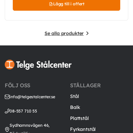
Lägg till i offert
Se alla produkter
FÖLJ OSS
STÅLLAGER
Stål
info@telgestalcenter.se
Balk
08-557 710 55
Plattstål
Sydhamnsvägen 46,
Fyrkantstål