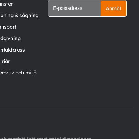
änster
Anmäl
pning & sågning
ansport
dgivning
ntakta oss
rriär
erbruk och miljö
h rostfritt i ett stort antal dimensioner,