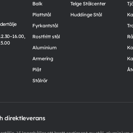
Balk
Telge Stålcenter
Tj
Plattstål
Huddinge Stål
Ka
ertälje
Fyrkantstål
Tr
12.30–16.00,
Rostfritt stål
Rå
15.00
Aluminium
Ko
Armering
Ka
Plåt
Åt
Stålrör
ch direktleverans
rtälje. Vi lagerhåller ett brett sortiment av stål, aluminium oc