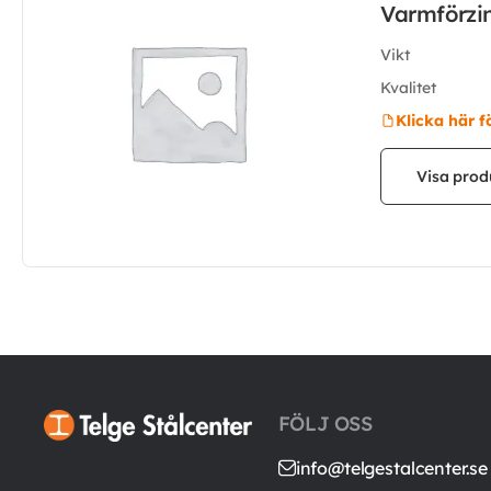
Varmförzi
Vikt
Kvalitet
Klicka här f
Visa prod
FÖLJ OSS
info@telgestalcenter.se