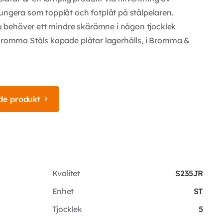
fungera som topplåt och fotplåt på stålpelaren.
 behöver ett mindre skärämne i någon tjocklek
 Bromma Ståls kapade plåtar lagerhålls, i Bromma &
de produkt
Kvalitet
S235JR
Enhet
ST
Tjocklek
5