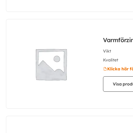
Varmförzi
Vikt
Kvalitet
Klicka här f
Visa prod