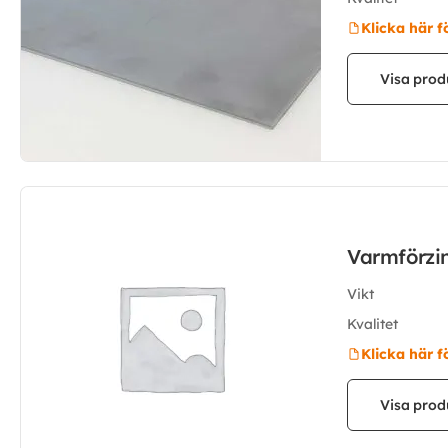
Klicka här f
Visa prod
Varmförzi
Vikt
Kvalitet
Klicka här f
Visa prod