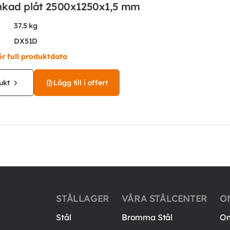
nkad plåt 2500x1250x1,5 mm
37.5 kg
DX51D
ör full produktdata
ukt
Lägg till i offert
STÅLLAGER
VÅRA STÅLCENTER
O
Stål
Bromma Stål
Om