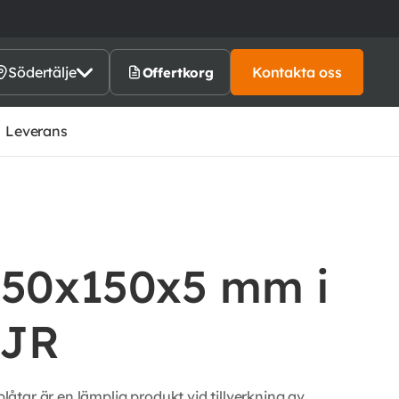
Södertälje
Kontakta oss
Offertkorg
Leverans
150x150x5 mm i
5JR
tar är en lämplig produkt vid tillverkning av