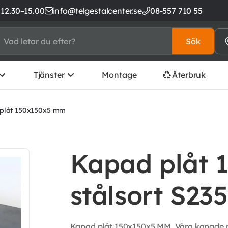
 12.30–15.00
info@telgestalcenter.se
08-557 710 55
Sök
Tjänster
Montage
Återbruk
plåt 150x150x5 mm
Kapad plåt 
stålsort S23
Kapad plåt 150x150x5 MM. Våra kapade plå