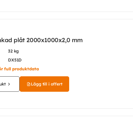
nkad plåt 2000x1000x2,0 mm
32 kg
DX51D
ör full produktdata
ukt
Lägg till i offert