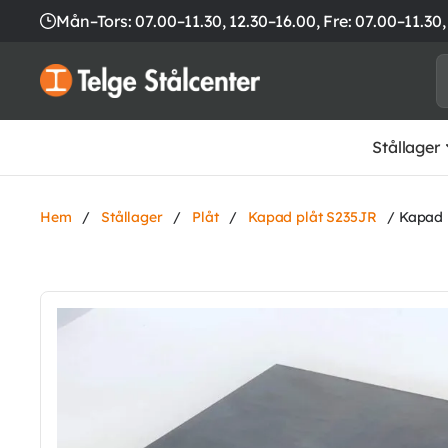
Mån–Tors: 07.00–11.30, 12.30–16.00,
Fre: 07.00–11.30,
Stållager
Hem
/
Stållager
/
Plåt
/
Kapad plåt S235JR
/ Kapad 