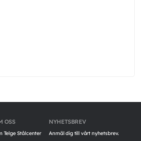
M OSS
NYHETSBREV
 Telge Stålcenter
Anmäl dig till vårt nyhetsbrev.