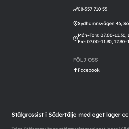
08-557 710 55
Sydhamnsvägen 46, Söd
Mån–Tors: 07.00–11.30, 
Fre: 07.00–11.30, 12.30–
FÖLJ OSS
Facebook
Stålgrossist i Södertälje med eget lager o
Telge Stålcenter är en stålgrossist med eget lager i Söde