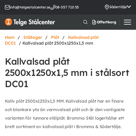
Södertälje
info@telgestalcenter.se
08-557 710 55
Offertkorg
Hem
/
Stållager
/
Plåt
/
Kallvalsad plåt
DC01
/ Kallvalsad plåt 2500x1250x1,5 mm
Kallvalsad plåt
2500x1250x1,5 mm i stålsort
DC01
Kallv plåt 2500x1250x1,5 MM. Kallvalsad plåt har en finare
och blankare yta än varmvalsad plåt och är den vanligaste
varianten för tunnare stålplåt. Bromma Stål lagerhåller ett
brett sortiment av kallvalsad plåt i Bromma & Södertälje.