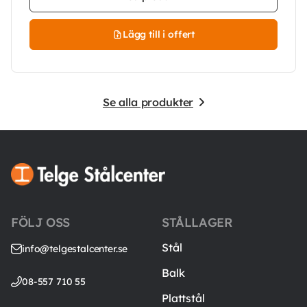
Lägg till i offert
Se alla produkter
FÖLJ OSS
STÅLLAGER
Stål
info@telgestalcenter.se
Balk
08-557 710 55
Plattstål