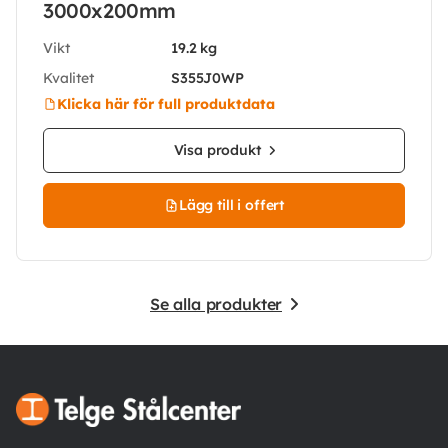
3000x200mm
Vikt
19.2 kg
Kvalitet
S355J0WP
Klicka här för full produktdata
Visa produkt
Lägg till i offert
Se alla produkter