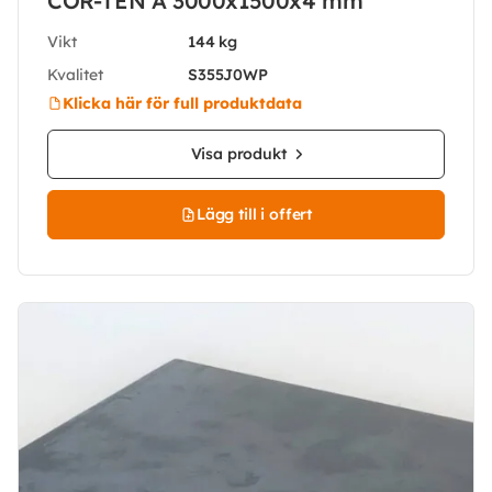
COR-TEN A 3000x1500x4 mm
Vikt
144 kg
Kvalitet
S355J0WP
Klicka här för full produktdata
Visa produkt
Lägg till i offert