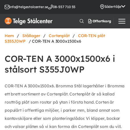
Södertälje
info@telgestalcenter.se
08-557 710 55
Offertkorg
Hem
/
Stållager
/
Cortenplåt
/
COR-TEN plåt
S355J0WP
/ COR-TEN A 3000x1500x6
COR-TEN A 3000x1500x6 i
stålsort S355J0WP
COR-TEN A 3000x1500x6. Bromma Stål lagerhåller i Bromma
ett brett sortiment av Cortenplåt. Cortenplåt är så kallad
rosttrög plåt som rostar på ytan i första hand. Corten är
populärt i offentliga miljöer, i parker mm, bland annat som
kantavskiljare eller som planteringslådor. Vi klipper, bockar
och valsar plåten så vi kan forma din Cortenplåt som du vill.