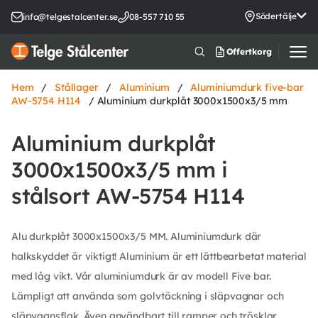
Södertälje
info@telgestalcenter.se
08-557 710 55
Offertkorg
Hem
/
Stållager
/
Aluminium
/
Aluminiumdurk five-bar
AW-5754 H114
/ Aluminium durkplåt 3000x1500x3/5 mm
Aluminium durkplåt
3000x1500x3/5 mm i
stålsort AW-5754 H114
Alu durkplåt 3000x1500x3/5 MM. Aluminiumdurk där
halkskyddet är viktigt! Aluminium är ett lättbearbetat material
med låg vikt. Vår aluminiumdurk är av modell Five bar.
Lämpligt att använda som golvtäckning i släpvagnar och
släpvagnsflak. Även användbart till ramper och trösklar.