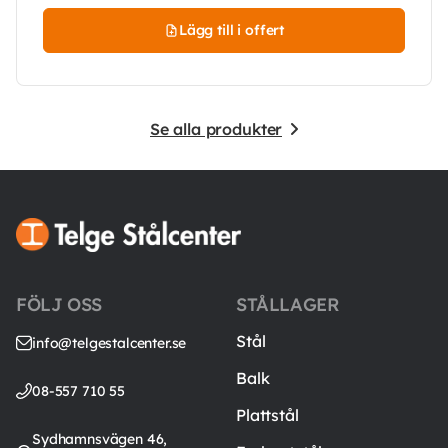
Lägg till i offert
Se alla produkter
FÖLJ OSS
STÅLLAGER
Stål
info@telgestalcenter.se
Balk
08-557 710 55
Plattstål
Sydhamnsvägen 46,